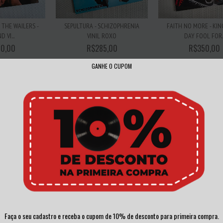
THE WAILERS -
SEPULTURA - SCHIZOPHRENIA
FAITH NO MORE - KIN
 VI...
VINIL ROXO
DAY FOOL FOR..
0,00
R$285,00
R$350,00
GANHE O CUPOM
,33
sem juros
3
x de
R$95,00
sem juros
3
x de
R$116,67
sem
TADO
ESGOTADO
ESGOTADO
S THIS IT VINIL
SLAYER - HAND OF DOOM -
JANE'S ADDICTION -
Faça o seu cadastro e receba o cupom de 10% de desconto para primeira compra.
VO
COLLECTABLE TRAC...
ADDICTION...