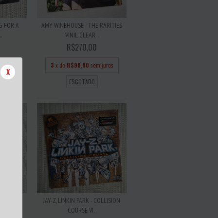
G FOR A
AMY WINEHOUSE - THE RARITIES
.
VINIL CLEAR...
R$270,00
 juros
3
x de
R$90,00
sem juros
X
ESGOTADO
 JANES
JAY-Z, LINKIN PARK - COLLISION
COURSE VI...