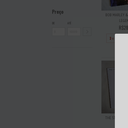
Preço
BOB MARLEY & 
LEGEND
DE
ATÉ
R$28
3
x de
R$93
ESGO
THE STROKES - I
NO