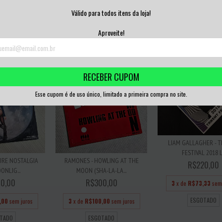
0,00
R$280,00
R$270,00
Válido para todos itens da loja!
,00
sem juros
3
x de
R$93,33
sem juros
3
x de
R$90,00
sem
Aproveite!
TADO
ESGOTADO
ESGOTADO
RECEBER CUPOM
Esse cupom é de uso único, limitado a primeira compra no site.
LIAM GALLAGHER - 
FESTIVAL 2018 
TURE NOSTALGIA
RAMONES - HOWLING AT THE
R$220,00
ONLIG...
MOON (SHA-LA-LA...
0,00
R$300,00
3
x de
R$73,33
sem
ESGOTADO
,00
sem juros
3
x de
R$100,00
sem juros
TADO
ESGOTADO