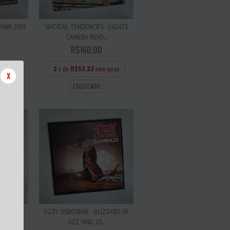
UNK 2005
SUICIDAL TENDENCIES - LIGHTS
CAMERA REVO...
R$160,00
 juros
3
x de
R$53,33
sem juros
X
ESGOTADO
E - YOUR
OZZY OSBOURNE - BLIZZARD OF
OZZ VINIL 20...