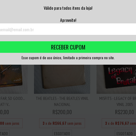
0,00
R$200,00
R$200,00
Válido para todos itens da loja!
,67
sem juros
3
x de
R$66,67
sem juros
3
x de
R$66,67
sem
Aproveite!
TADO
ESGOTADO
ESGOTADO
RECEBER CUPOM
Esse cupom é de uso único, limitado a primeira compra no site.
FAR, SO GOOD...
THE BEATLES - THE BEATLES VINIL
MISFITS - LEGACY OF B
T! V...
NACIONAL
VINIL 2005
0,00
R$200,00
R$230,00
,00
sem juros
3
x de
R$66,67
sem juros
3
x de
R$76,67
sem
TADO
ESGOTADO
ESGOTADO