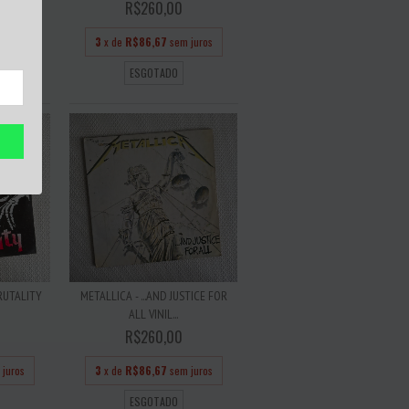
R$260,00
 juros
3
x de
R$86,67
sem juros
ESGOTADO
RUTALITY
METALLICA - ...AND JUSTICE FOR
ALL VINIL...
R$260,00
 juros
3
x de
R$86,67
sem juros
ESGOTADO