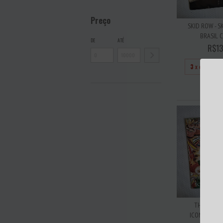
Preço
SKID ROW - S
BRASIL C
DE
ATÉ
R$13
3
x de
R$43
ESGO
THE ENDOP
ICONOCLASTY