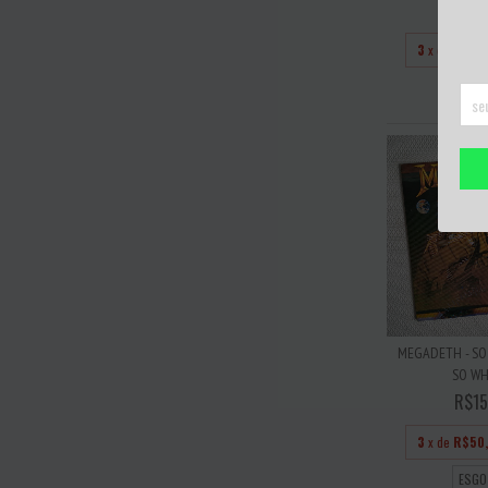
R$20
3
x de
R$66
ESGO
MEGADETH - SO 
SO WHA
R$15
3
x de
R$50
ESGO