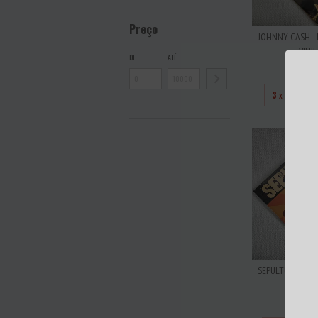
Preço
JOHNNY CASH - 
VINIL
DE
ATÉ
R$18
3
x de
R$60
SEPULTURA - NAT
ALEMA
R$36