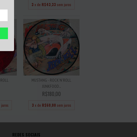
 juros
3
x de
R$43,33
sem juros
'ROLL
MUSTANG - ROCK'N'ROLL
JUNKFOOD...
R$180,00
 juros
3
x de
R$60,00
sem juros
REDES SOCIAIS