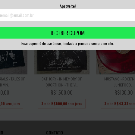
,00
sem juros
3
x de
R$166,67
sem juros
3
x de
R$86,67
sem
Aproveite!
RECEBER CUPOM
Esse cupom é de uso único, limitado a primeira compra no site.
IALS - TALES OF
BATHORY - IN MEMORY OF
MUSTANG - ROCK'N
 VIN...
QUORTHON - THE VI...
JUNKFOOD...
0,00
R$1.500,00
R$130,00
,00
sem juros
3
x de
R$500,00
sem juros
3
x de
R$43,33
sem
IO
CONTATO