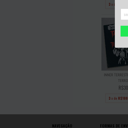
3
x de
R$120
INNER TERRESTR
TERROR
R$30
3
x de
R$100
NAVEGAÇÃO
FORMAS DE ENV