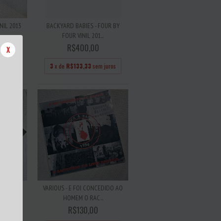
NIL 2013
BACKYARD BABIES - FOUR BY
FOUR VINIL 201...
R$400,00
X
 juros
3
x de
R$133,33
sem juros
UNT YOU
VARIOUS - E FOI CONCEDIDO AO
..
HOMEM O RAC...
R$130,00