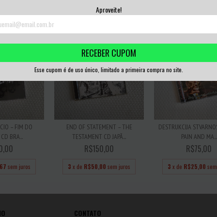
,33
sem juros
3
x de
R$16,67
sem juros
3
x de
R$33,33
sem
Aproveite!
RECEBER CUPOM
Esse cupom é de uso único, limitado a primeira compra no site.
CIO – FIM DO
END OF STATEMENT – THE
DESTRUKCIJA STVARNOS
CD BRA...
TESTAMENT CD JAPÃ...
PAIN AND MA...
0,00
R$150,00
R$75,00
,67
sem juros
3
x de
R$50,00
sem juros
3
x de
R$25,00
sem
IO
CONTATO