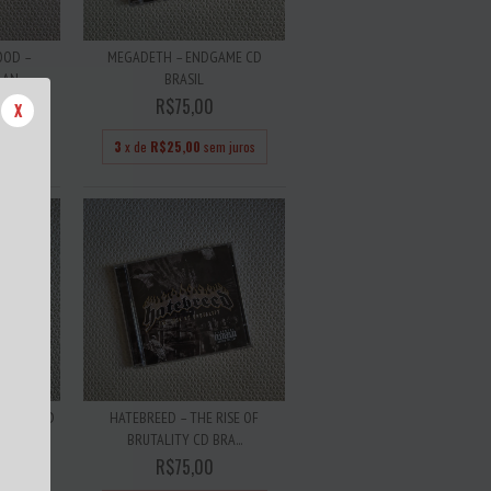
OOD –
MEGADETH – ENDGAME CD
N...
BRASIL
R$75,00
X
 juros
3
x de
R$25,00
sem juros
ENESIS CD
HATEBREED – THE RISE OF
BRUTALITY CD BRA...
R$75,00