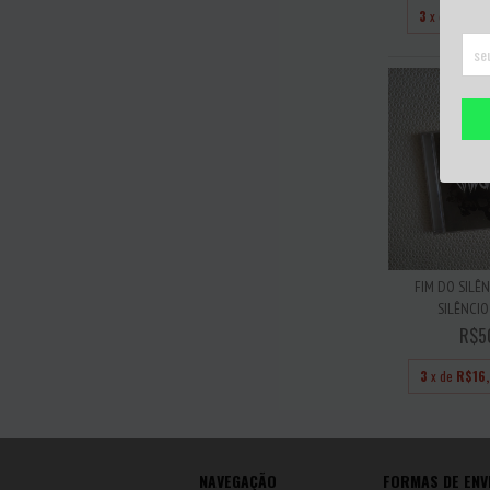
3
x de
R$33
FIM DO SILÊN
SILÊNCIO 
R$5
3
x de
R$16
NAVEGAÇÃO
FORMAS DE ENV