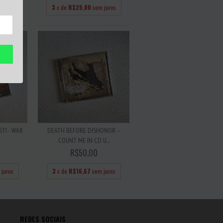
 juros
3
x de
R$25,00
sem juros
TI - WAR
DEATH BEFORE DISHONOR –
COUNT ME IN CD U...
R$50,00
 juros
3
x de
R$16,67
sem juros
REDES SOCIAIS