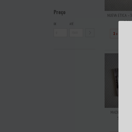
Preço
NUEVA ETICA – 
R$5
DE
ATÉ
3
x de
R$16
MADBALL – IN
SYSTEM CD
R$10