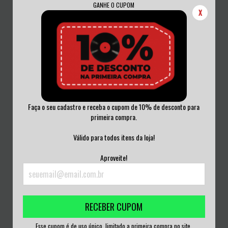
GANHE O CUPOM
X
Faça o seu cadastro e receba o cupom de 10% de desconto para
primeira compra.
RAJOITETTU YDINSOTA: TRIBUTE TO
LIVING IN HELL - SOCIEDADE
RATTUS C...
VIOLENTA CD
Válido para todos itens da loja!
R$25,00
R$25,00
Aproveite!
3
x de
R$8,33
sem juros
3
x de
R$8,33
sem juros
RECEBER CUPOM
Esse cupom é de uso único, limitado a primeira compra no site.