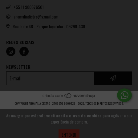
+55 11 980576501
anomaliadistro@gmail.com
Rua Ibaté 48 - Parque Jaçatuba - 09290-430
REDES SOCIAIS
NEWSLETTER
COPYRIGHT ANOMALIA DISTRO - 24696588000128 - 2026. TODOS OS DIREITOS RESERVADOS.
Ao navegar por este site
você aceita o uso de cookies
para agilizar a sua
experiência de compra.
ENTENDI