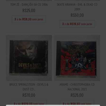
TOM ZÉ - DANÇ-ÊH-SÁ CD 2006
SKATE ARANHA - EVIL & DEAD CD
2009
R$25,00
R$50,00
3
x de
R$8,33
sem juros
3
x de
R$16,67
sem juros
BRUCE SPRINGSTEEN - DEVILS &
ARAME - CHRISTOPHOBIA CD
DUST CD...
NACIONAL 2021
R$70,00
R$25,00
3
x de
R$23,33
sem juros
3
x de
R$8,33
sem juros