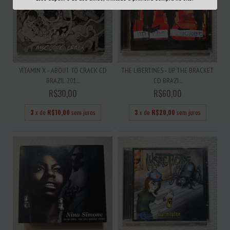
VITAMIN X - ABOUT TO CRACK CD
THE LIBERTINES - UP THE BRACKET
BRAZIL 201...
CD BRAZI...
R$30,00
R$60,00
3
x de
R$10,00
sem juros
3
x de
R$20,00
sem juros