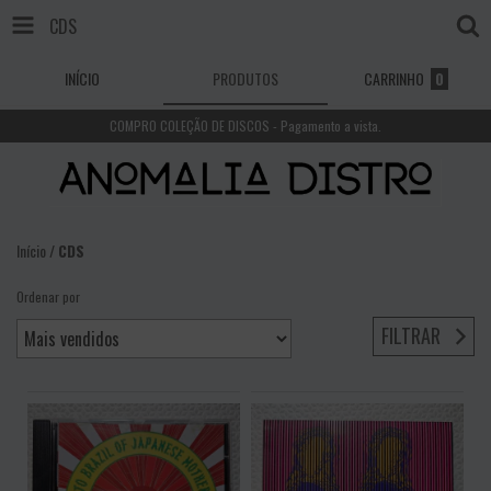
CDS
INÍCIO
PRODUTOS
CARRINHO
0
COMPRO COLEÇÃO DE DISCOS - Pagamento a vista.
Início
/
CDS
Ordenar por
FILTRAR