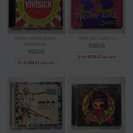
VIVISICK / MUKEKA DI RATO -
TULIPA RUIZ - DANCÊ CD
FILHOS DA PU...
R$80,00
R$20,00
3
x de
R$26,67
sem juros
3
x de
R$6,67
sem juros