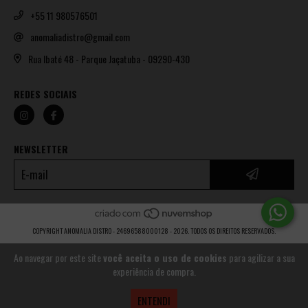
+55 11 980576501
anomaliadistro@gmail.com
Rua Ibaté 48 - Parque Jaçatuba - 09290-430
REDES SOCIAIS
NEWSLETTER
COPYRIGHT ANOMALIA DISTRO - 24696588000128 - 2026. TODOS OS DIREITOS RESERVADOS.
Ao navegar por este site
você aceita o uso de cookies
para agilizar a sua
experiência de compra.
ENTENDI