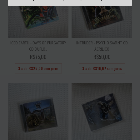
ICED EARTH - DAYS OF PURGATORY
INTRUDER - PSYCHO SAVANT CD
CD DUPLO...
ACRILICO
R$75,00
R$50,00
3
x de
R$25,00
sem juros
3
x de
R$16,67
sem juros