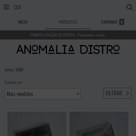
CDS
INÍCIO
PRODUTOS
CARRINHO
0
COMPRO COLEÇÃO DE DISCOS - Pagamento a vista.
Início
/
CDS
Ordenar por
FILTRAR