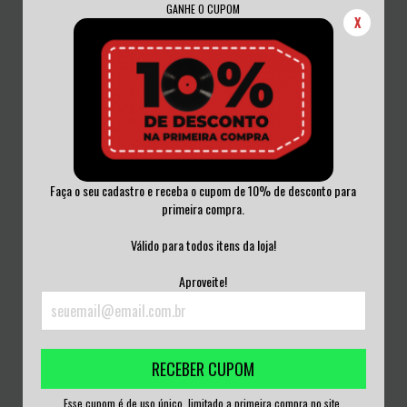
GANHE O CUPOM
X
Faça o seu cadastro e receba o cupom de 10% de desconto para
primeira compra.
VICTOR JARA - DEJA LA VIDA VOLAR
JACQUES BREL - L'INTÉGRALE DES
4XCD BO...
ALBU...
Válido para todos itens da loja!
R$400,00
R$600,00
Aproveite!
3
x de
R$133,33
sem juros
3
x de
R$200,00
sem juros
RECEBER CUPOM
Esse cupom é de uso único, limitado a primeira compra no site.