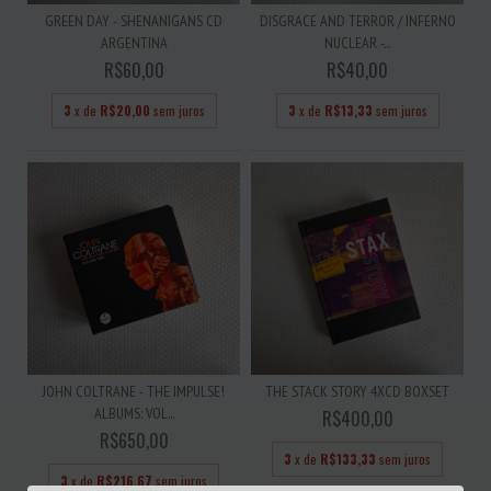
GREEN DAY - SHENANIGANS CD
DISGRACE AND TERROR / INFERNO
ARGENTINA
NUCLEAR -...
R$60,00
R$40,00
3
x de
R$20,00
sem juros
3
x de
R$13,33
sem juros
JOHN COLTRANE - THE IMPULSE!
THE STACK STORY 4XCD BOXSET
ALBUMS: VOL...
R$400,00
R$650,00
3
x de
R$133,33
sem juros
3
x de
R$216,67
sem juros