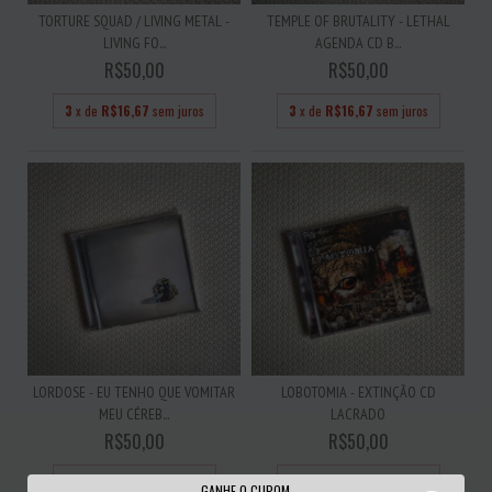
TORTURE SQUAD / LIVING METAL -
TEMPLE OF BRUTALITY - LETHAL
LIVING FO...
AGENDA CD B...
R$50,00
R$50,00
3
x de
R$16,67
sem juros
3
x de
R$16,67
sem juros
LORDOSE - EU TENHO QUE VOMITAR
LOBOTOMIA - EXTINÇÃO CD
MEU CÉREB...
LACRADO
R$50,00
R$50,00
3
x de
R$16,67
sem juros
3
x de
R$16,67
sem juros
GANHE O CUPOM