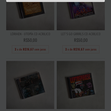
LÖRIHEN - UTOPÍA CD ACRILICO
LET'S GO GRRRLS CD ACRILICO
R$50,00
R$50,00
3
x de
R$16,67
sem juros
3
x de
R$16,67
sem juros