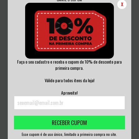
X
Faça o seu cadastro e receba o cupom de 10% de desconto para
primeira compra.
LOBOTOMIA - DESASTRE CD
LETHAL CHARGE - TALES FROM THE
Válido para todos itens da loja!
DIGIPACK
HOLOCAUST...
R$50,00
R$50,00
Aproveite!
3
x de
R$16,67
sem juros
3
x de
R$16,67
sem juros
RECEBER CUPOM
Esse cupom é de uso único, limitado a primeira compra no site.