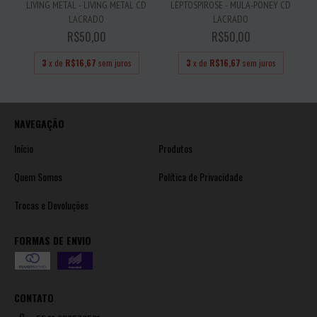
LIVING METAL - LIVING METAL CD
LEPTOSPIROSE - MULA-PONEY CD
LACRADO
LACRADO
R$50,00
R$50,00
3
x de
R$16,67
sem juros
3
x de
R$16,67
sem juros
NAVEGAÇÃO
Início
Produtos
Quem Somos
Política de Privacidade
Trocas e Devoluções
FORMAS DE ENVIO
CONTATO