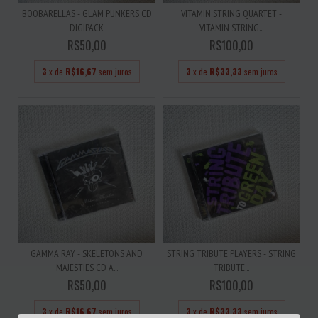
BOOBARELLAS - GLAM PUNKERS CD
VITAMIN STRING QUARTET -
DIGIPACK
VITAMIN STRING...
R$50,00
R$100,00
3
x de
R$16,67
sem juros
3
x de
R$33,33
sem juros
GAMMA RAY - SKELETONS AND
STRING TRIBUTE PLAYERS - STRING
MAJESTIES CD A...
TRIBUTE...
R$50,00
R$100,00
3
x de
R$16,67
sem juros
3
x de
R$33,33
sem juros