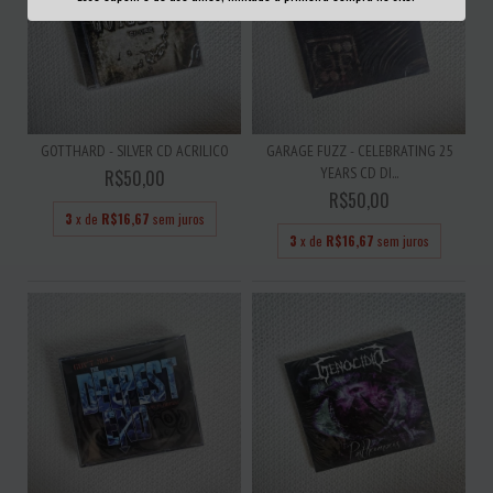
GOTTHARD - SILVER CD ACRILICO
GARAGE FUZZ - CELEBRATING 25
YEARS CD DI...
R$50,00
R$50,00
3
x de
R$16,67
sem juros
3
x de
R$16,67
sem juros