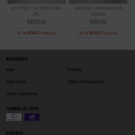
GOV'T MULE - THE DEEPEST END -
GENOCIDIO - POSTHUMOUS CD
LIVE...
DIGIPACK
R$200,00
R$50,00
3
x de
R$66,67
sem juros
3
x de
R$16,67
sem juros
NAVEGAÇÃO
Início
Produtos
Quem Somos
Política de Privacidade
Trocas e Devoluções
FORMAS DE ENVIO
CONTATO