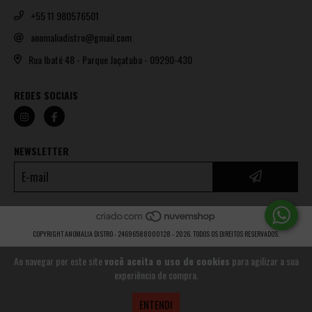
+55 11 980576501
anomaliadistro@gmail.com
Rua Ibaté 48 - Parque Jaçatuba - 09290-430
REDES SOCIAIS
NEWSLETTER
COPYRIGHT ANOMALIA DISTRO - 24696588000128 - 2026. TODOS OS DIREITOS RESERVADOS.
Ao navegar por este site
você aceita o uso de cookies
para agilizar a sua
experiência de compra.
ENTENDI