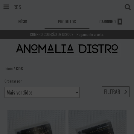
CDS
INÍCIO
PRODUTOS
CARRINHO
0
COMPRO COLEÇÃO DE DISCOS - Pagamento a vista.
Início
/
CDS
Ordenar por
FILTRAR