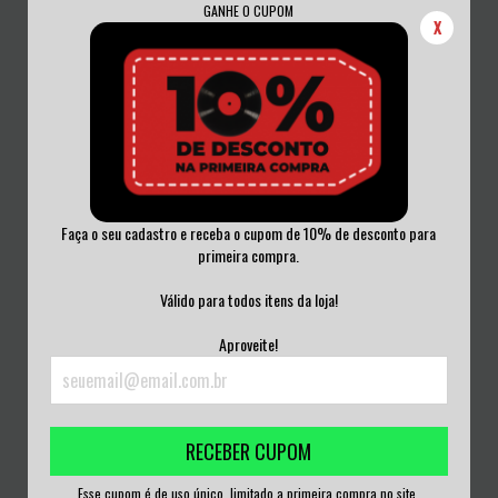
GANHE O CUPOM
X
Faça o seu cadastro e receba o cupom de 10% de desconto para
primeira compra.
GUITAR GANGSTERS - SKWEELER!
GEE STRINGS - THE GEE STRINGS /
CD ACRILICO
ALTERNAT...
Válido para todos itens da loja!
R$75,00
R$100,00
Aproveite!
3
x de
R$25,00
sem juros
3
x de
R$33,33
sem juros
RECEBER CUPOM
Esse cupom é de uso único, limitado a primeira compra no site.