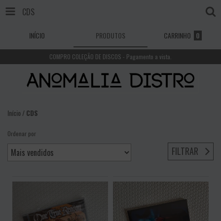
CDS
INÍCIO
PRODUTOS
CARRINHO
0
COMPRO COLEÇÃO DE DISCOS - Pagamento a vista.
Início
/
CDS
Ordenar por
FILTRAR