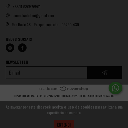
+55 11 980576501
anomaliadistro@gmail.com
Rua Ibaté 48 - Parque Jaçatuba - 09290-430
REDES SOCIAIS
NEWSLETTER
COPYRIGHT ANOMALIA DISTRO - 24696588000128 - 2026. TODOS OS DIREITOS RESERVADOS.
Ao navegar por este site
você aceita o uso de cookies
para agilizar a sua
experiência de compra.
ENTENDI