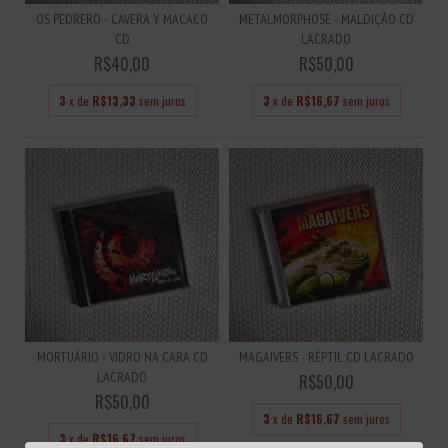
OS PEDRERO - CAVERA Y MACACO
METALMORPHOSE - MALDIÇÃO CD
CD
LACRADO
R$40,00
R$50,00
3
x de
R$13,33
sem juros
3
x de
R$16,67
sem juros
MORTUÁRIO - VIDRO NA CARA CD
MAGAIVERS - RÉPTIL CD LACRADO
LACRADO
R$50,00
R$50,00
3
x de
R$16,67
sem juros
3
x de
R$16,67
sem juros