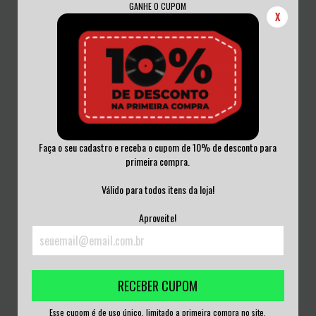
GANHE O CUPOM
X
Faça o seu cadastro e receba o cupom de 10% de desconto para
primeira compra.
MORK - EXEMPTION CD
MARENNA - LIVIN' NO REGRETS CD
LACRADO
Válido para todos itens da loja!
R$50,00
R$50,00
Aproveite!
3
x de
R$16,67
sem juros
3
x de
R$16,67
sem juros
RECEBER CUPOM
Esse cupom é de uso único, limitado a primeira compra no site.