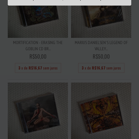
MORTIFICATION - ERASING THE
MARIUS DANIELSEN'S LEGEND OF
GOBLIN CD BR...
VALLEY...
R$50,00
R$50,00
3
x de
R$16,67
sem juros
3
x de
R$16,67
sem juros