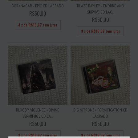
BORKNAGAR - EPIC CD LACRADO
BLAZE BAYLEY - ENDURE AND
SURVIVE CD LAC...
R$50,00
R$50,00
3
x de
R$16,67
sem juros
3
x de
R$16,67
sem juros
BLOODY VIOLENCE - DIVINE
BIG NITRONS - PORNIFICATION CD
VERMIFUGE CD LA...
LACRADO
R$50,00
R$50,00
3
x de
R$16,67
sem juros
3
x de
R$16,67
sem juros