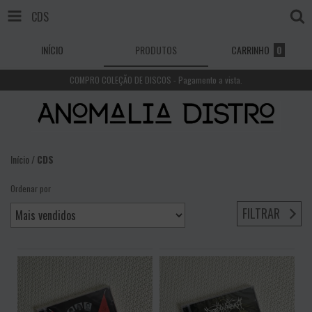
CDS
INÍCIO
PRODUTOS
CARRINHO
0
COMPRO COLEÇÃO DE DISCOS - Pagamento a vista.
Início
/
CDS
Ordenar por
FILTRAR