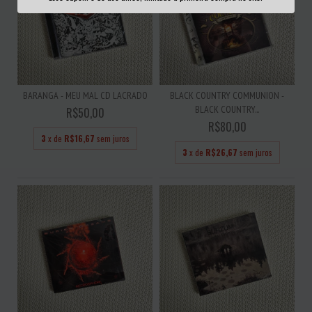
BARANGA - MEU MAL CD LACRADO
BLACK COUNTRY COMMUNION -
BLACK COUNTRY...
R$50,00
R$80,00
3
x de
R$16,67
sem juros
3
x de
R$26,67
sem juros