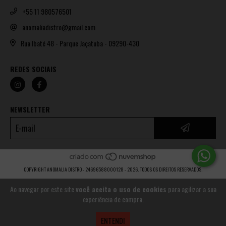
+55 11 980576501
anomaliadistro@gmail.com
Rua Ibaté 48 - Parque Jaçatuba - 09290-430
REDES SOCIAIS
NEWSLETTER
COPYRIGHT ANOMALIA DISTRO - 24696588000128 - 2026. TODOS OS DIREITOS RESERVADOS.
Ao navegar por este site
você aceita o uso de cookies
para agilizar a sua
experiência de compra.
ENTENDI