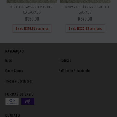
BURIED DREAMS - NECROSPHERE
BURZUM - THULÊAN MYSTERIES CD
CD LACRADO
LACRADO
R$50,00
R$70,00
3
x de
R$16,67
sem juros
3
x de
R$23,33
sem juros
NAVEGAÇÃO
Início
Produtos
Quem Somos
Política de Privacidade
Trocas e Devoluções
FORMAS DE ENVIO
CONTATO