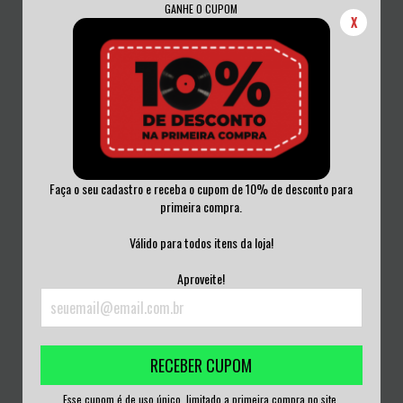
GANHE O CUPOM
X
Faça o seu cadastro e receba o cupom de 10% de desconto para
primeira compra.
BLACK SABBATH - LIVE EVIL CD
BLACK SABBATH - MASTER OF
LACRADO
REALITY CD ARG...
Válido para todos itens da loja!
R$50,00
R$60,00
Aproveite!
3
x de
R$16,67
sem juros
3
x de
R$20,00
sem juros
RECEBER CUPOM
Esse cupom é de uso único, limitado a primeira compra no site.