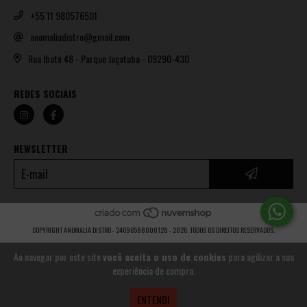
+55 11 980576501
anomaliadistro@gmail.com
Rua Ibaté 48 - Parque Jaçatuba - 09290-430
REDES SOCIAIS
NEWSLETTER
COPYRIGHT ANOMALIA DISTRO - 24696588000128 - 2026. TODOS OS DIREITOS RESERVADOS.
Ao navegar por este site
você aceita o uso de cookies
para agilizar a sua
experiência de compra.
ENTENDI