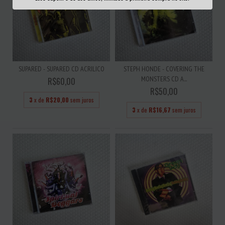
SUPARED - SUPARED CD ACRILICO
STEPH HONDE - COVERING THE
MONSTERS CD A...
R$60,00
R$50,00
3
x de
R$20,00
sem juros
3
x de
R$16,67
sem juros