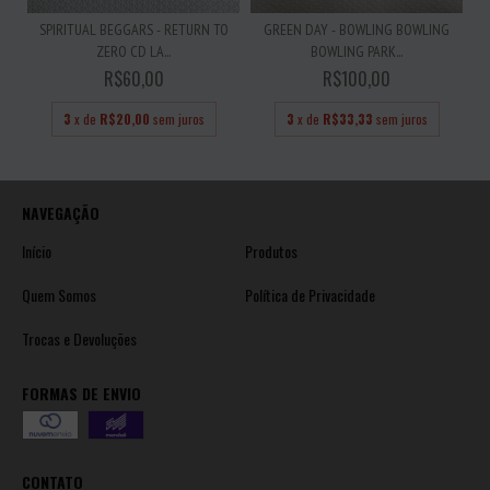
SPIRITUAL BEGGARS - RETURN TO
GREEN DAY - BOWLING BOWLING
ZERO CD LA...
BOWLING PARK...
R$60,00
R$100,00
3
x de
R$20,00
sem juros
3
x de
R$33,33
sem juros
NAVEGAÇÃO
Início
Produtos
Quem Somos
Política de Privacidade
Trocas e Devoluções
FORMAS DE ENVIO
CONTATO