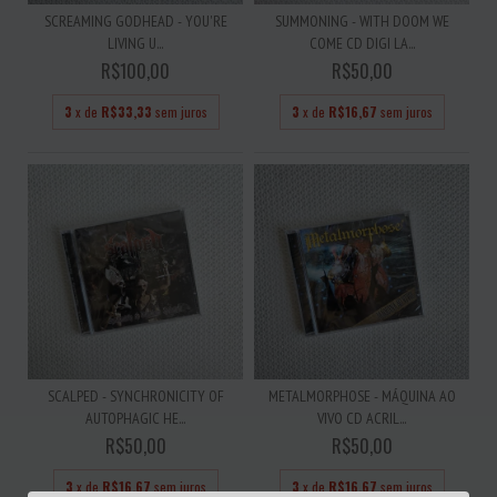
SCREAMING GODHEAD - YOU'RE
SUMMONING - WITH DOOM WE
LIVING U...
COME CD DIGI LA...
R$100,00
R$50,00
3
x de
R$33,33
sem juros
3
x de
R$16,67
sem juros
SCALPED - SYNCHRONICITY OF
METALMORPHOSE - MÁQUINA AO
AUTOPHAGIC HE...
VIVO CD ACRIL...
R$50,00
R$50,00
3
x de
R$16,67
sem juros
3
x de
R$16,67
sem juros