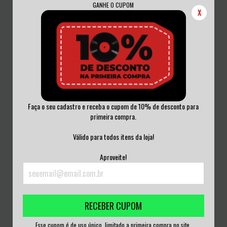
GANHE O CUPOM
X
Faça o seu cadastro e receba o cupom de 10% de desconto para
primeira compra.
MINISTRY - FROM BEER TO
MUSTANG - ROCK'N'ROLL JUNK
ETERNITY CD ACRI...
FOO...
Válido para todos itens da loja!
R$50,00
R$50,00
Aproveite!
3
x de
R$16,67
sem juros
3
x de
R$16,67
sem juros
RECEBER CUPOM
Esse cupom é de uso único, limitado a primeira compra no site.