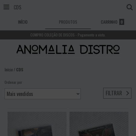
CDS
INÍCIO
PRODUTOS
CARRINHO
0
COMPRO COLEÇÃO DE DISCOS - Pagamento a vista.
Início
/
CDS
Ordenar por
FILTRAR