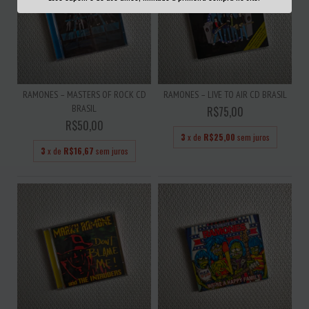
RAMONES – MASTERS OF ROCK CD
RAMONES – LIVE TO AIR CD BRASIL
BRASIL
R$75,00
R$50,00
3
x de
R$25,00
sem juros
3
x de
R$16,67
sem juros