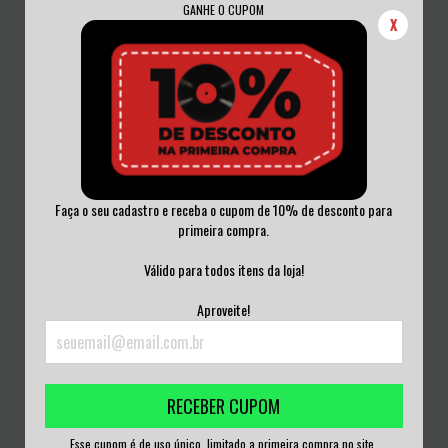
GANHE O CUPOM
X
Faça o seu cadastro e receba o cupom de 10% de desconto para
primeira compra.
MARKY RAMONE – MARKY RAMONE
RAMONES - ROCK 'N' ROLL HIGH S...
E TEQUILA BA...
Válido para todos itens da loja!
R$50,00
R$50,00
Aproveite!
3
x de
R$16,67
sem juros
3
x de
R$16,67
sem juros
RECEBER CUPOM
Esse cupom é de uso único, limitado a primeira compra no site.