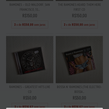
RAMONES – OLD WALDORF, SAN
THE RAMONES HEARD THEM HERE
FRANCISCO, 31...
FIRST CD
R$150,00
R$150,00
3
x de
R$50,00
sem juros
3
x de
R$50,00
sem juros
RAMONES – GREATEST HITS LIVE
BOSSA N' RAMONES (THE ELECTRO-
CD
BOSSA...
R$50,00
R$50,00
3
x de
R$16,67
sem juros
3
x de
R$16,67
sem juros