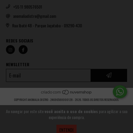
+55 11 980576501
anomaliadistro@gmail.com
Rua Ibaté 48 - Parque Jaçatuba - 09290-430
REDES SOCIAIS
NEWSLETTER
COPYRIGHT ANOMALIA DISTRO - 24696588000128 - 2026. TODOS OS DIREITOS RESERVADOS.
Ao navegar por este site
você aceita o uso de cookies
para agilizar a sua
experiência de compra.
ENTENDI