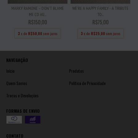
MARKY RAMONE – DON'T BLAME
WE'RE A HAPPY FAMILY - A TRIBUTE
ME CD AU...
TO...
R$150,00
R$75,00
3
x de
R$50,00
sem juros
3
x de
R$25,00
sem juros
NAVEGAÇÃO
Início
Produtos
Quem Somos
Política de Privacidade
Trocas e Devoluções
FORMAS DE ENVIO
CONTATO