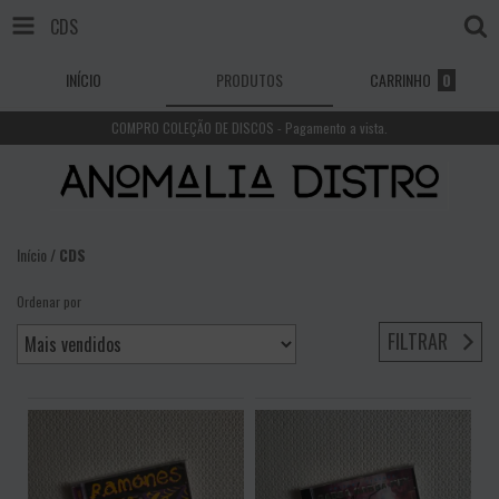
CDS
INÍCIO
PRODUTOS
CARRINHO
0
COMPRO COLEÇÃO DE DISCOS - Pagamento a vista.
Início
/
CDS
Ordenar por
FILTRAR