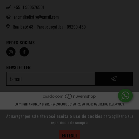
+55 11 980576501
anomaliadistro@gmail.com
Rua Ibaté 48 - Parque Jaçatuba - 09290-430
REDES SOCIAIS
NEWSLETTER
COPYRIGHT ANOMALIA DISTRO - 24696588000128 - 2026. TODOS OS DIREITOS RESERVADOS.
Ao navegar por este site
você aceita o uso de cookies
para agilizar a sua
experiência de compra.
ENTENDI