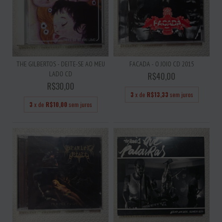
THE GILBERTOS - DEITE-SE AO MEU
FACADA - O JOIO CD 2015
LADO CD
R$40,00
R$30,00
3
x de
R$13,33
sem juros
3
x de
R$10,00
sem juros