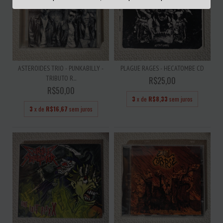
ASTEROIDES TRIO - PUNKABILLY -
PLAGUE RAGES - HECATOMBE CD
TRIBUTO R...
R$25,00
R$50,00
3
x de
R$8,33
sem juros
3
x de
R$16,67
sem juros