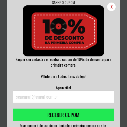
GANHE O CUPOM
X
Faça o seu cadastro e receba o cupom de 10% de desconto para
primeira compra.
SATÉLITE KINGSTON - ALGO TIENE
DRAKH - BETHLEHEM CD
QUE PASAR...
Válido para todos itens da loja!
R$40,00
R$40,00
Aproveite!
3
x de
R$13,33
sem juros
3
x de
R$13,33
sem juros
RECEBER CUPOM
Esse cupom é de uso único, limitado a primeira compra no site.