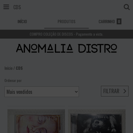
CDS
INÍCIO
PRODUTOS
CARRINHO
0
COMPRO COLEÇÃO DE DISCOS - Pagamento a vista.
Início
/
CDS
Ordenar por
FILTRAR