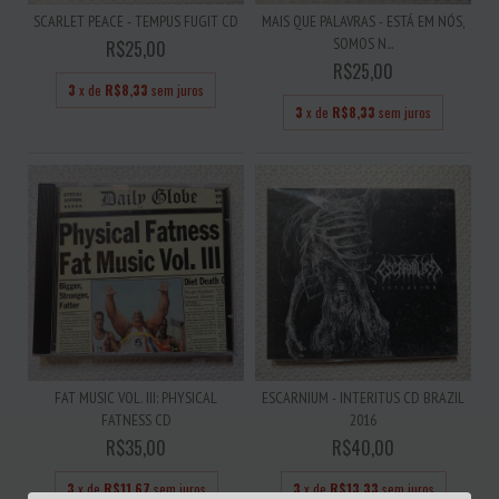
SCARLET PEACE - TEMPUS FUGIT CD
MAIS QUE PALAVRAS - ESTÁ EM NÓS,
SOMOS N...
R$25,00
R$25,00
3
x de
R$8,33
sem juros
3
x de
R$8,33
sem juros
FAT MUSIC VOL. III: PHYSICAL
ESCARNIUM - INTERITUS CD BRAZIL
FATNESS CD
2016
R$35,00
R$40,00
3
x de
R$11,67
sem juros
3
x de
R$13,33
sem juros