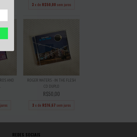
juros
3
x de
R$50,00
sem juros
PROS AND
ROGER WATERS - IN THE FLESH
.
CD DUPLO
R$50,00
juros
3
x de
R$16,67
sem juros
REDES SOCIAIS