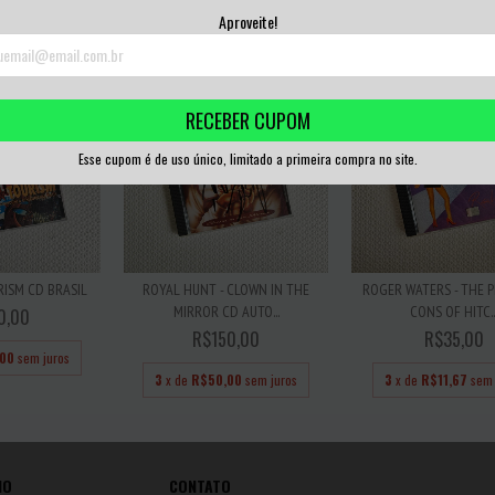
,33
sem juros
3
x de
R$16,67
sem juros
3
x de
R$13,33
sem 
Aproveite!
RECEBER CUPOM
Esse cupom é de uso único, limitado a primeira compra no site.
RISM CD BRASIL
ROYAL HUNT - CLOWN IN THE
ROGER WATERS - THE 
MIRROR CD AUTO...
CONS OF HITC..
0,00
R$150,00
R$35,00
,00
sem juros
3
x de
R$50,00
sem juros
3
x de
R$11,67
sem 
IO
CONTATO