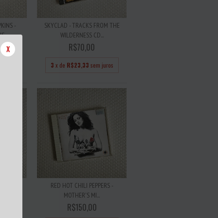
KINS -
SKYCLAD - TRACKS FROM THE
US
WILDERNESS CD...
R$70,00
X
 juros
3
x de
R$23,33
sem juros
- GOATS
RED HOT CHILI PEPPERS -
.
MOTHER'S MI...
R$150,00