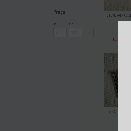
Preço
STEVE VAI - ALI
C
DE
ATÉ
R$3
3
x de
R$10
SKYCLAD - VIN
19
R$7