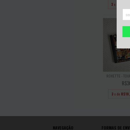
3
x de
R$23
ROXETTE - TOU
R$3
3
x de
R$10
NAVEGAÇÃO
FORMAS DE ENV