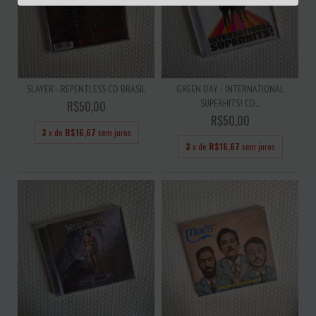
SLAYER - REPENTLESS CD BRASIL
GREEN DAY - INTERNATIONAL
SUPERHITS! CD...
R$50,00
R$50,00
3
x de
R$16,67
sem juros
3
x de
R$16,67
sem juros