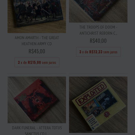
THE TROOPS OF DOOM -
ANTICHRIST REBORN C...
AMON AMARTH - THE GREAT
R$40,00
HEATHEN ARMY CD
R$45,00
3
x de
R$13,33
sem juros
3
x de
R$15,00
sem juros
DARK FUNERAL - ATTERA TOTUS
SANCTUS CD L...