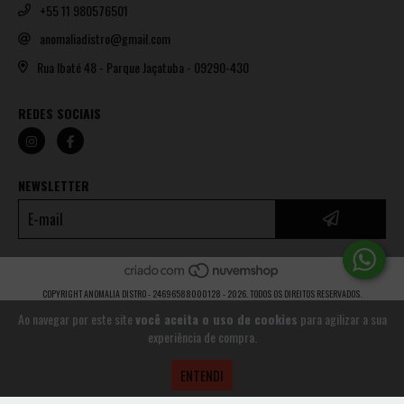
+55 11 980576501
anomaliadistro@gmail.com
Rua Ibaté 48 - Parque Jaçatuba - 09290-430
REDES SOCIAIS
NEWSLETTER
COPYRIGHT ANOMALIA DISTRO - 24696588000128 - 2026. TODOS OS DIREITOS RESERVADOS.
Ao navegar por este site
você aceita o uso de cookies
para agilizar a sua
experiência de compra.
ENTENDI