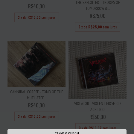
THE EXPLOITED - TROOPS OF
R$40,00
TOMORROW &...
R$75,00
3
x de
R$13,33
sem juros
3
x de
R$25,00
sem juros
CANNIBAL CORPSE - TOMB OF THE
MUTILATED...
VIOLATOR - VIOLENT MOSH CD
R$40,00
ACRILICO
R$50,00
3
x de
R$13,33
sem juros
3
x de
R$16,67
sem juros
GANHE O CUPOM