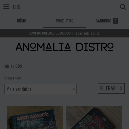
CDS
INÍCIO
PRODUTOS
CARRINHO
0
COMPRO COLEÇÃO DE DISCOS - Pagamento a vista.
Início
/
CDS
Ordenar por
FILTRAR