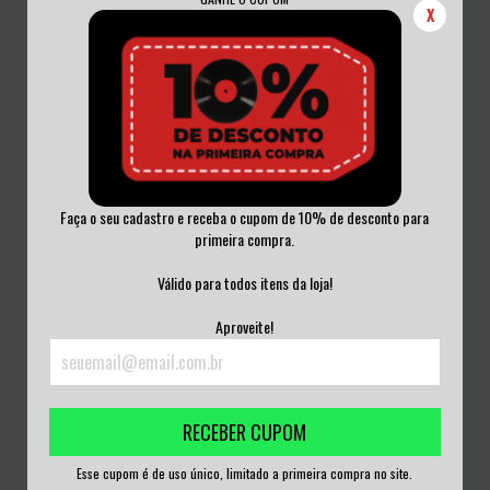
X
Faça o seu cadastro e receba o cupom de 10% de desconto para
primeira compra.
DANCE OF DAYS - O MELHOR
MIASMA - CHANGES CD DIGIPACK
TEMPO DE SUA VI...
Válido para todos itens da loja!
R$75,00
R$50,00
Aproveite!
3
x de
R$25,00
sem juros
3
x de
R$16,67
sem juros
RECEBER CUPOM
Esse cupom é de uso único, limitado a primeira compra no site.