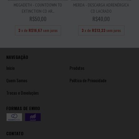
MEGADETH - COUNTDOWN TO
MERDA - DESCARGA ADRENÉRGICA
EXTINCTION CD AR...
CD LACRADO
R$50,00
R$40,00
3
x de
R$16,67
sem juros
3
x de
R$13,33
sem juros
NAVEGAÇÃO
Início
Produtos
Quem Somos
Política de Privacidade
Trocas e Devoluções
FORMAS DE ENVIO
CONTATO