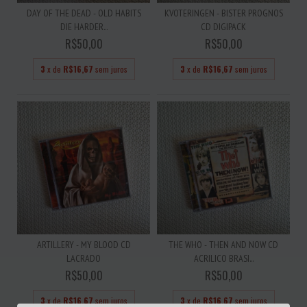
DAY OF THE DEAD - OLD HABITS
KVOTERINGEN - BISTER PROGNOS
DIE HARDER...
CD DIGIPACK
R$50,00
R$50,00
3
x de
R$16,67
sem juros
3
x de
R$16,67
sem juros
ARTILLERY - MY BLOOD CD
THE WHO - THEN AND NOW CD
LACRADO
ACRILICO BRASI...
R$50,00
R$50,00
3
x de
R$16,67
sem juros
3
x de
R$16,67
sem juros