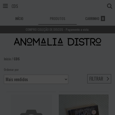
CDS
INÍCIO
PRODUTOS
CARRINHO
0
COMPRO COLEÇÃO DE DISCOS - Pagamento a vista.
Início
/
CDS
Ordenar por
FILTRAR