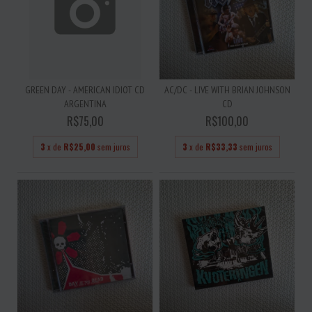
GREEN DAY - AMERICAN IDIOT CD
AC/DC - LIVE WITH BRIAN JOHNSON
ARGENTINA
CD
R$75,00
R$100,00
3
x de
R$25,00
sem juros
3
x de
R$33,33
sem juros