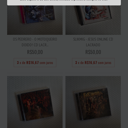
OS PEDRERO - O MOTOQUEIRO
SLIKMIG - JESUS ONLINE CD
DOIDO! CD LACR...
LACRADO
R$50,00
R$50,00
3
x de
R$16,67
sem juros
3
x de
R$16,67
sem juros