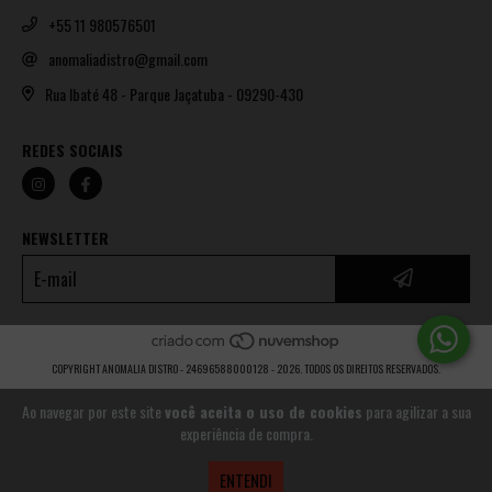
+55 11 980576501
anomaliadistro@gmail.com
Rua Ibaté 48 - Parque Jaçatuba - 09290-430
REDES SOCIAIS
NEWSLETTER
COPYRIGHT ANOMALIA DISTRO - 24696588000128 - 2026. TODOS OS DIREITOS RESERVADOS.
Ao navegar por este site
você aceita o uso de cookies
para agilizar a sua
experiência de compra.
ENTENDI