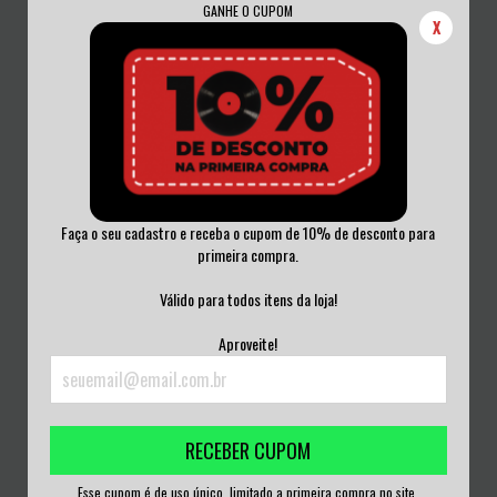
GANHE O CUPOM
X
Faça o seu cadastro e receba o cupom de 10% de desconto para
primeira compra.
RAZA ODIADA - IGUAL QUE AYER CD
DISTRAUGHT - THE HUMAN
ACRILICO
NEGLIGENCE IS REP...
Válido para todos itens da loja!
R$50,00
R$50,00
Aproveite!
3
x de
R$16,67
sem juros
3
x de
R$16,67
sem juros
RECEBER CUPOM
Esse cupom é de uso único, limitado a primeira compra no site.