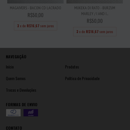
MAGAIVERS - BACON CD LACRADO
MUKEKA DI RATO - BURZUM
MARLEY / I AND I...
R$50,00
R$50,00
3
x de
R$16,67
sem juros
3
x de
R$16,67
sem juros
NAVEGAÇÃO
Início
Produtos
Quem Somos
Política de Privacidade
Trocas e Devoluções
FORMAS DE ENVIO
CONTATO