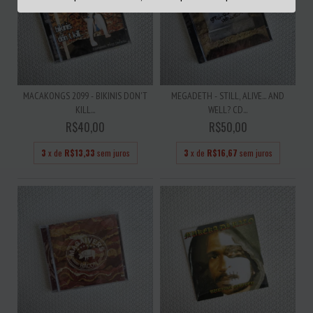
MACAKONGS 2099 - BIKINIS DON'T
MEGADETH - STILL, ALIVE... AND
KILL...
WELL? CD...
R$40,00
R$50,00
3
x de
R$13,33
sem juros
3
x de
R$16,67
sem juros