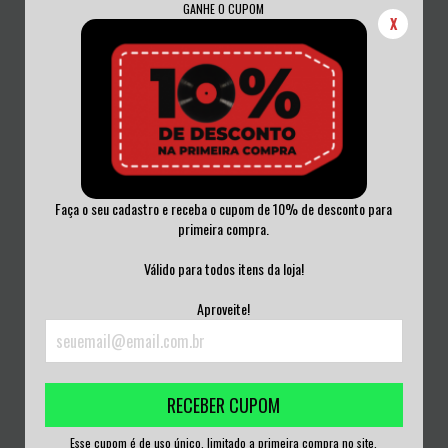
GANHE O CUPOM
X
Faça o seu cadastro e receba o cupom de 10% de desconto para
primeira compra.
MUSTANG - TÁ TUDO MUDANDO
MACAKONGS 2099 - ULTIMATE HOT
MAS NEM SEMPRE...
SUPER CÂNC...
Válido para todos itens da loja!
R$50,00
R$40,00
Aproveite!
3
x de
R$16,67
sem juros
3
x de
R$13,33
sem juros
RECEBER CUPOM
Esse cupom é de uso único, limitado a primeira compra no site.