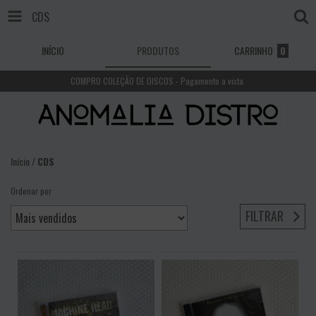
CDS
INÍCIO
PRODUTOS
CARRINHO
0
COMPRO COLEÇÃO DE DISCOS - Pagamento a vista.
Início
/
CDS
Ordenar por
FILTRAR