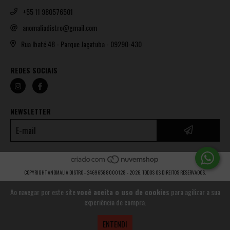
+55 11 980576501
anomaliadistro@gmail.com
Rua Ibaté 48 - Parque Jaçatuba - 09290-430
REDES SOCIAIS
NEWSLETTER
COPYRIGHT ANOMALIA DISTRO - 24696588000128 - 2026. TODOS OS DIREITOS RESERVADOS.
Ao navegar por este site
você aceita o uso de cookies
para agilizar a sua
experiência de compra.
ENTENDI