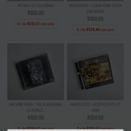
MÉTALO CD COLETÂNEA
MOTÖRHEAD - CLEAN YOUR CLOCK
DVD BRASIL
R$50,00
R$60,00
3
x de
R$16,67
sem juros
3
x de
R$20,00
sem juros
MACHINE HEAD - THE BLACKENING
MARCELO D2 - ACÚSTICO MTV CD
CD ACRILIC...
2004
R$50,00
R$50,00
3
x de
R$16,67
sem juros
3
x de
R$16,67
sem juros