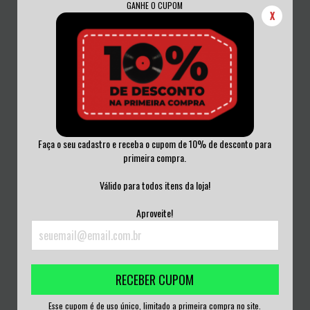
GANHE O CUPOM
X
Faça o seu cadastro e receba o cupom de 10% de desconto para
primeira compra.
STRATOVARIUS - POLARIS CD
SLAYER - IT CAME OUT OF THE SKY
Válido para todos itens da loja!
ACRILICO
CD ACRIL...
R$50,00
R$100,00
Aproveite!
3
x de
R$16,67
sem juros
3
x de
R$33,33
sem juros
RECEBER CUPOM
Esse cupom é de uso único, limitado a primeira compra no site.