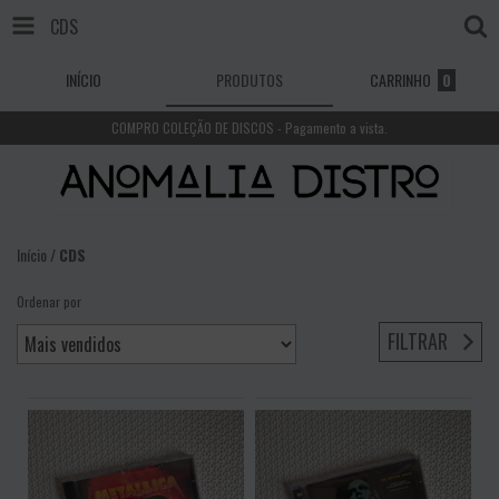
CDS
INÍCIO
PRODUTOS
CARRINHO
0
COMPRO COLEÇÃO DE DISCOS - Pagamento a vista.
Início
/
CDS
Ordenar por
FILTRAR