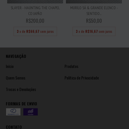
SLAYER - HAUNTING THE CHAPEL
MURILO SÁ & GRANDE ELENCO -
CD JAPÃO
SENTIDO...
R$200,00
R$50,00
3
x de
R$66,67
sem juros
3
x de
R$16,67
sem juros
NAVEGAÇÃO
Início
Produtos
Quem Somos
Política de Privacidade
Trocas e Devoluções
FORMAS DE ENVIO
CONTATO