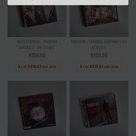
HATE ETERNAL - PHOENIX
KREATOR - TERRIBLE CERTAINTY CD
AMONGST THE ASHES...
ACRILICO
R$50,00
R$50,00
3
x de
R$16,67
sem juros
3
x de
R$16,67
sem juros