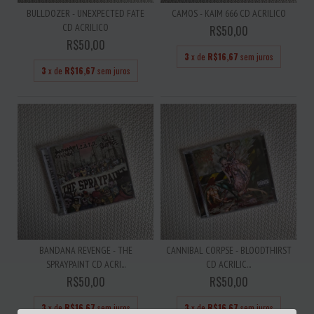
BULLDOZER - UNEXPECTED FATE
CAMOS - KAIM 666 CD ACRILICO
CD ACRILICO
R$50,00
R$50,00
3
x de
R$16,67
sem juros
3
x de
R$16,67
sem juros
BANDANA REVENGE - THE
CANNIBAL CORPSE - BLOODTHIRST
SPRAYPAINT CD ACRI...
CD ACRILIC...
R$50,00
R$50,00
3
x de
R$16,67
sem juros
3
x de
R$16,67
sem juros