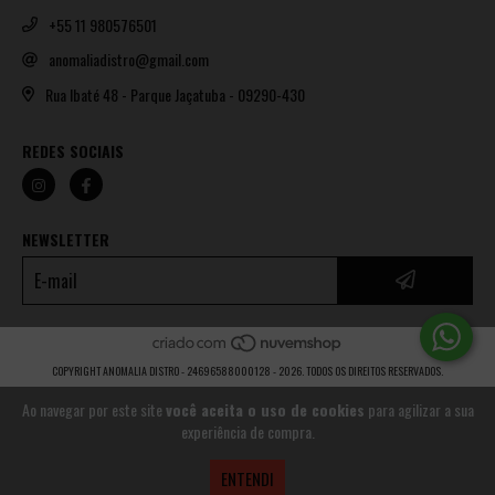
+55 11 980576501
anomaliadistro@gmail.com
Rua Ibaté 48 - Parque Jaçatuba - 09290-430
REDES SOCIAIS
NEWSLETTER
COPYRIGHT ANOMALIA DISTRO - 24696588000128 - 2026. TODOS OS DIREITOS RESERVADOS.
Ao navegar por este site
você aceita o uso de cookies
para agilizar a sua
experiência de compra.
ENTENDI