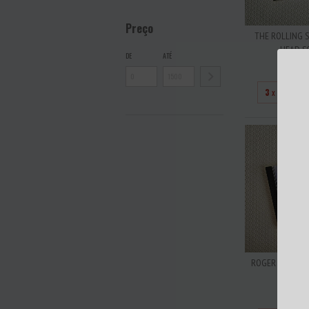
Preço
THE ROLLING S
HEAD SO
DE
ATÉ
R$4
3
x de
R$13
ROGER WATERS 
CONS OF
R$3