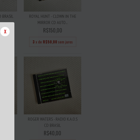
D BRASIL
ROYAL HUNT - CLOWN IN THE
MIRROR CD AUTO...
R$150,00
X
juros
3
x de
R$50,00
sem juros
SED TO
ROGER WATERS - RADIO K.A.O.S
IL
CD BRASIL
R$40,00