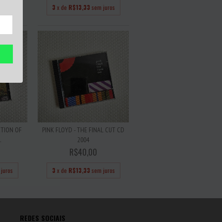
juros
3
x de
R$13,33
sem juros
CTION OF
PINK FLOYD - THE FINAL CUT CD
.
2004
R$40,00
juros
3
x de
R$13,33
sem juros
REDES SOCIAIS