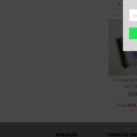
3
x de
R$11,
RICK WAKEMAN
THE CENT
R$3
3
x de
R$10
NAVEGAÇÃO
FORMAS DE ENV