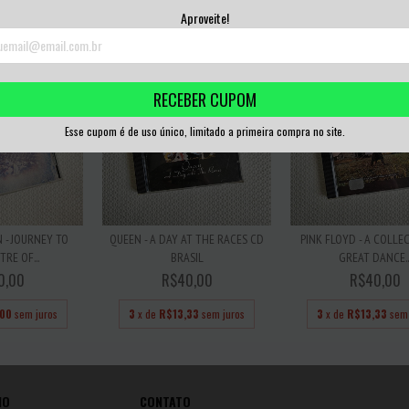
67
sem juros
3
x de
R$16,67
sem juros
3
x de
R$11,67
sem 
Aproveite!
RECEBER CUPOM
Esse cupom é de uso único, limitado a primeira compra no site.
 - JOURNEY TO
QUEEN - A DAY AT THE RACES CD
PINK FLOYD - A COLLE
RE OF...
BRASIL
GREAT DANCE..
0,00
R$40,00
R$40,00
,00
sem juros
3
x de
R$13,33
sem juros
3
x de
R$13,33
sem 
IO
CONTATO