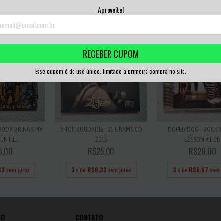
,67
sem juros
3
x de
R$6,67
sem juros
3
x de
R$6,67
sem 
Aproveite!
RECEBER CUPOM
Esse cupom é de uso único, limitado a primeira compra no site.
BODY BRINGS MY
SITOU KOUDADJE - 21 GRAMS CD
DOPED DOG - ROCK'
UNTIL...
2013
LESSON #1 CD
5,00
R$25,00
R$20,00
33
sem juros
3
x de
R$8,33
sem juros
3
x de
R$6,67
sem 
IO
CONTATO