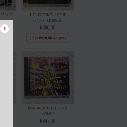
 CRACK CD
THE LIBERTINES - UP THE
BRACKET CD BRAZI...
R$60,00
X
juros
3
x de
R$20,00
sem juros
RRADEIRO
IRON MAIDEN - KILLERS CD
..
LACRADO
R$45,00