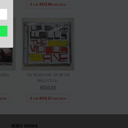
juros
3
x de
R$15,00
sem juros
N'ROLL
THE VICIOUS FIVE - UP ON THE
WALLS CD LA...
R$50,00
juros
3
x de
R$16,67
sem juros
REDES SOCIAIS