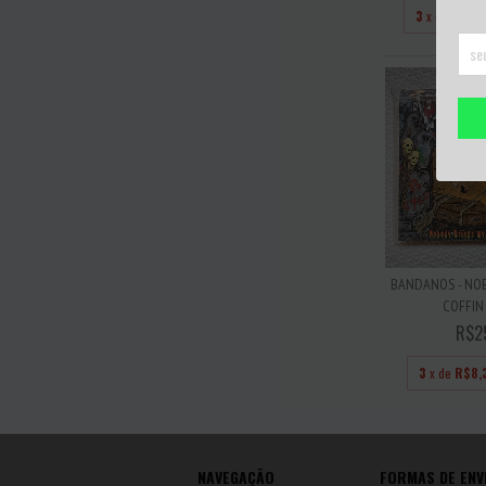
3
x de
R$66
BANDANOS - NO
COFFIN 
R$2
3
x de
R$8,
NAVEGAÇÃO
FORMAS DE ENV