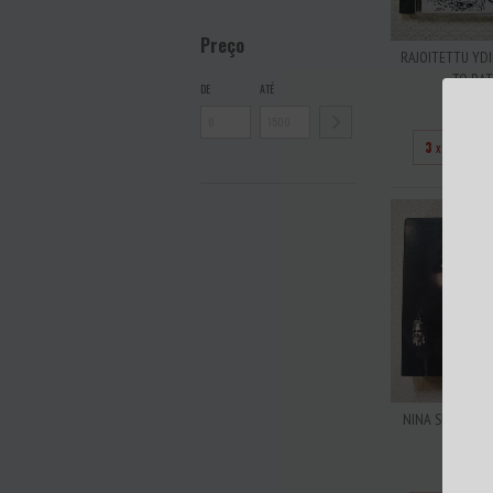
Preço
RAJOITETTU YDI
TO RATT
DE
ATÉ
R$2
3
x de
R$8,
NINA SIMONE - 
NINA S
R$20