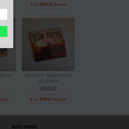
juros
3
x de
R$33,33
sem juros
QUETA NO
BODE PRETO - INVERTED BLOOD
CD LACRADO
R$50,00
juros
3
x de
R$16,67
sem juros
REDES SOCIAIS