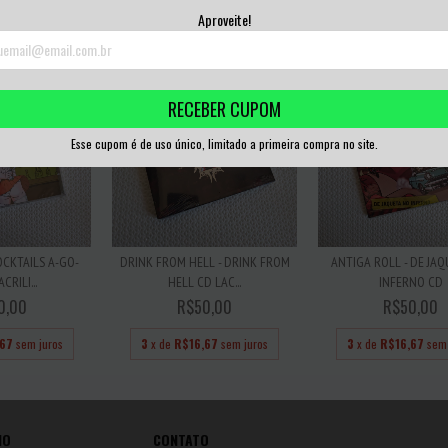
,67
sem juros
3
x de
R$16,67
sem juros
3
x de
R$16,67
sem 
Aproveite!
RECEBER CUPOM
Esse cupom é de uso único, limitado a primeira compra no site.
OCKTAILS A-GO-
DRINK FROM HELL - DRINK FROM
ANTIGA ROLL - DE JA
CRILI...
HELL CD LAC...
INFERNO CD
0,00
R$50,00
R$50,00
,67
sem juros
3
x de
R$16,67
sem juros
3
x de
R$16,67
sem 
IO
CONTATO