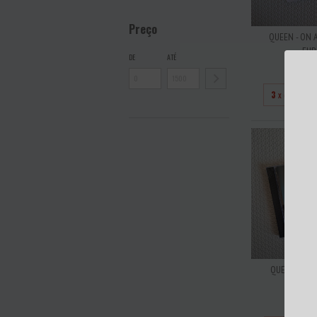
Preço
QUEEN - ON 
EUR
DE
ATÉ
R$15
3
x de
R$50
QUEEN - THE
LAC
R$5