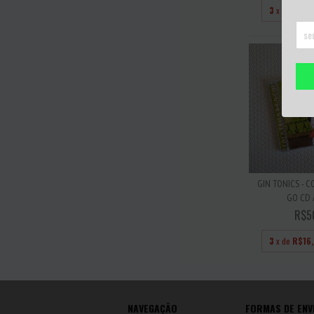
3
x de
R$16
GIN TONICS - C
GO CD A
R$5
3
x de
R$16
NAVEGAÇÃO
FORMAS DE ENV