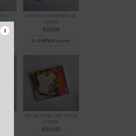
SS CD
DOUTOR LIU - FUNDAMENTAL CD
INA
LACRADO
R$50,00
X
 juros
3
x de
R$16,67
sem juros
ICHO (A
ROLLING STONES - LOVE YOU LIVE
..
CD DUPLO...
R$100,00