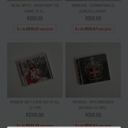
METAL WITCH - RISEN FROM THE
MORIFADE - DOMINATION CD
GRAVE CD AC...
ACRILICO LACRAD...
R$50,00
R$50,00
3
x de
R$16,67
sem juros
3
x de
R$16,67
sem juros
MONDAY ISN'T A BAD DAY AT ALL
MATANZA - MTV APRESENTA
CD 1996
MATANZA AO VIVO...
R$100,00
R$50,00
3
x de
R$33,33
sem juros
3
x de
R$16,67
sem juros