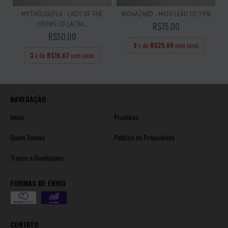
MYTHOLOGYCA - LADY OF THE
BIOHAZARD - MATA LEÃO CD 1996
CROWS CD LACRA...
R$75,00
R$50,00
3
x de
R$25,00
sem juros
3
x de
R$16,67
sem juros
NAVEGAÇÃO
Início
Produtos
Quem Somos
Política de Privacidade
Trocas e Devoluções
FORMAS DE ENVIO
CONTATO