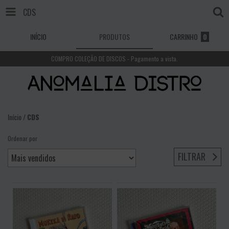
CDS
INÍCIO
PRODUTOS
CARRINHO
0
COMPRO COLEÇÃO DE DISCOS - Pagamento a vista.
Início
/
CDS
Ordenar por
FILTRAR