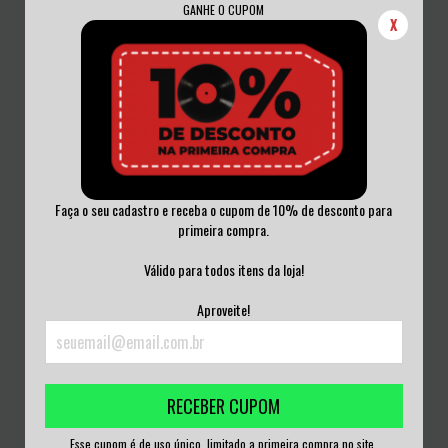
GANHE O CUPOM
X
Faça o seu cadastro e receba o cupom de 10% de desconto para
primeira compra.
MUKEKA DI RATO - ATLETAS DE
MALEFACTOR - CELEBRATE THY
FRISTO CD LA...
WAR CD LACRAD...
Válido para todos itens da loja!
R$50,00
R$50,00
Aproveite!
3
x de
R$16,67
sem juros
3
x de
R$16,67
sem juros
RECEBER CUPOM
Esse cupom é de uso único, limitado a primeira compra no site.