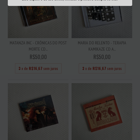
MATANZA INC - CRÔNICAS DO POST
MARIA DO RELENTO - TERAPIA
MORTE CD...
KAMIKAZE CD A...
R$50,00
R$50,00
3
x de
R$16,67
sem juros
3
x de
R$16,67
sem juros