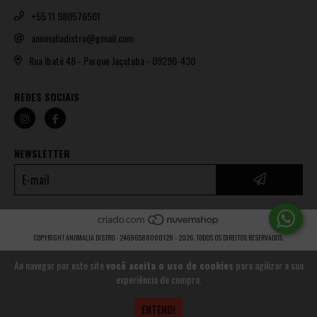
+55 11 980576501
anomaliadistro@gmail.com
Rua Ibaté 48 - Parque Jaçatuba - 09290-430
REDES SOCIAIS
NEWSLETTER
COPYRIGHT ANOMALIA DISTRO - 24696588000128 - 2026. TODOS OS DIREITOS RESERVADOS.
Ao navegar por este site
você aceita o uso de cookies
para agilizar a sua
experiência de compra.
ENTENDI