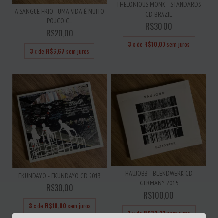
THELONIOUS MONK - STANDARDS
A SANGUE FRIO - UMA VIDA É MUITO
CD BRAZIL
POUCO C...
R$30,00
R$20,00
3
x de
R$10,00
sem juros
3
x de
R$6,67
sem juros
HAUJOBB - BLENDWERK CD
EKUNDAYO - EKUNDAYO CD 2013
GERMANY 2015
R$30,00
R$100,00
3
x de
R$10,00
sem juros
3
x de
R$33,33
sem juros