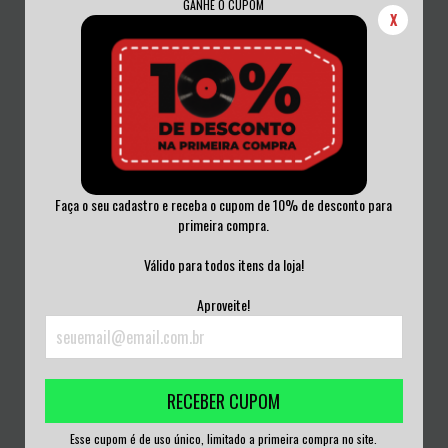
GANHE O CUPOM
X
Faça o seu cadastro e receba o cupom de 10% de desconto para
primeira compra.
SPAM ALLSTARS -
GOG - GENIVAL OLIVEIRA
Válido para todos itens da loja!
ELECTRODOMÉSTICOS CD 200...
GONCALVES CD
R$25,00
R$15,00
Aproveite!
3
x de
R$8,33
sem juros
3
x de
R$5,00
sem juros
RECEBER CUPOM
Esse cupom é de uso único, limitado a primeira compra no site.