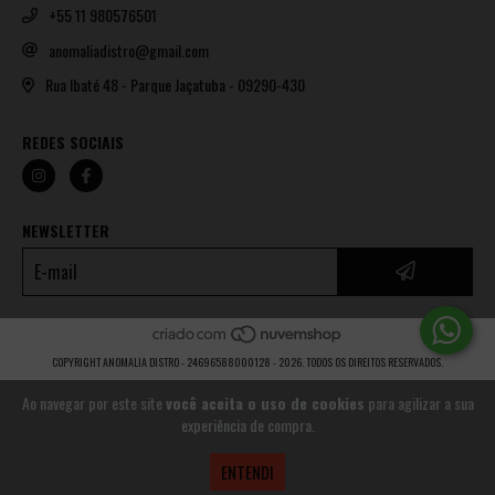
+55 11 980576501
anomaliadistro@gmail.com
Rua Ibaté 48 - Parque Jaçatuba - 09290-430
REDES SOCIAIS
NEWSLETTER
COPYRIGHT ANOMALIA DISTRO - 24696588000128 - 2026. TODOS OS DIREITOS RESERVADOS.
Ao navegar por este site
você aceita o uso de cookies
para agilizar a sua
experiência de compra.
ENTENDI