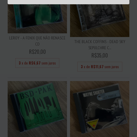
LEROY - A FENIX QUE NÃO RENASCE
THE BLACK COFFINS - DEAD SKY
CD
SEPULCHRE C...
R$20,00
R$35,00
3
x de
R$6,67
sem juros
3
x de
R$11,67
sem juros