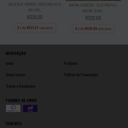
BACKSEAT DRIVERS, POPSTARS ACID
WAYNE SHORTER - JAZZ PROFILE:
KILLERS...
WAYNE SHOR...
R$35,00
R$30,00
3
x de
R$11,67
sem juros
3
x de
R$10,00
sem juros
NAVEGAÇÃO
Início
Produtos
Quem Somos
Política de Privacidade
Trocas e Devoluções
FORMAS DE ENVIO
CONTATO