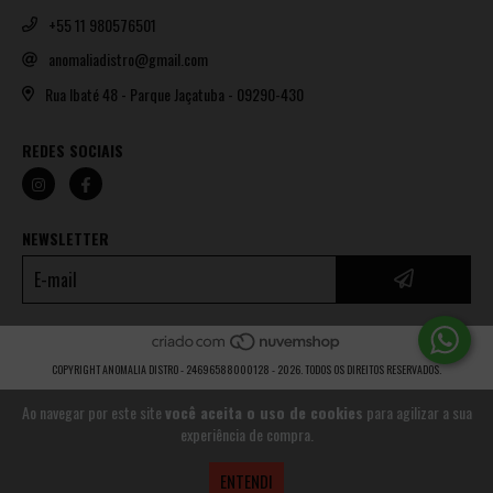
+55 11 980576501
anomaliadistro@gmail.com
Rua Ibaté 48 - Parque Jaçatuba - 09290-430
REDES SOCIAIS
NEWSLETTER
COPYRIGHT ANOMALIA DISTRO - 24696588000128 - 2026. TODOS OS DIREITOS RESERVADOS.
Ao navegar por este site
você aceita o uso de cookies
para agilizar a sua
experiência de compra.
ENTENDI