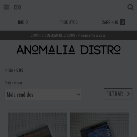
CDS
INÍCIO
PRODUTOS
CARRINHO
0
COMPRO COLEÇÃO DE DISCOS - Pagamento a vista.
Início
/
CDS
Ordenar por
FILTRAR