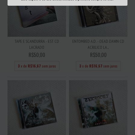
TAPE E SCANDURRA - EST CD
ENTOMBED A.D. - DEAD DAWN CD
LACRADO
ACRILICO LA...
R$50,00
R$50,00
3
x de
R$16,67
sem juros
3
x de
R$16,67
sem juros