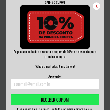
GANHE O CUPOM
X
Faça o seu cadastro e receba o cupom de 10% de desconto para
primeira compra.
ENTOMBED A.D. - BACK TO THE
EXTERMINATE - ASCENSION CD
FRONT CD ACR...
ACRILICO LACR...
Válido para todos itens da loja!
R$50,00
R$40,00
Aproveite!
3
x de
R$16,67
sem juros
3
x de
R$13,33
sem juros
RECEBER CUPOM
Esse cupom é de uso único, limitado a primeira compra no site.