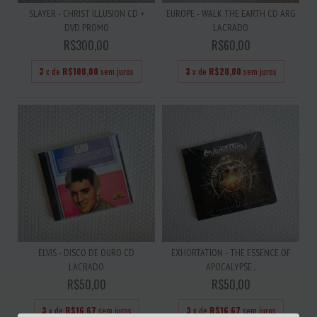
SLAYER - CHRIST ILLUSION CD +
EUROPE - WALK THE EARTH CD ARG
DVD PROMO
LACRADO
R$300,00
R$60,00
3
x de
R$100,00
sem juros
3
x de
R$20,00
sem juros
ELVIS - DISCO DE OURO CD
EXHORTATION - THE ESSENCE OF
LACRADO
APOCALYPSE...
R$50,00
R$50,00
3
x de
R$16,67
sem juros
3
x de
R$16,67
sem juros