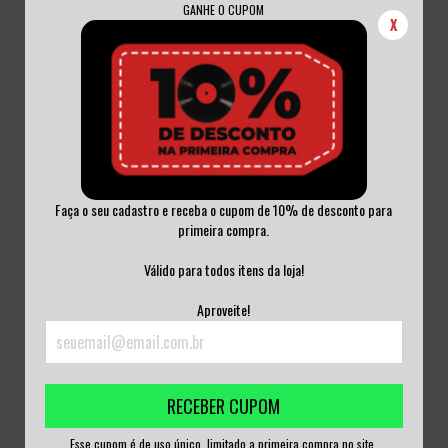
GANHE O CUPOM
X
Faça o seu cadastro e receba o cupom de 10% de desconto para
primeira compra.
CAUSE FOR ALARM - CHEATERS
BOLD - THE SEARCH : 1985 - 1989
AND THE CHEAT...
VINIL OR...
Válido para todos itens da loja!
R$350,00
R$280,00
Aproveite!
3
x de
R$116,67
sem juros
3
x de
R$93,33
sem juros
RECEBER CUPOM
Esse cupom é de uso único, limitado a primeira compra no site.