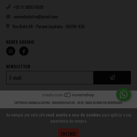
+55 11 980576501
anomaliadistro@gmail.com
Rua Ibaté 48 - Parque Jaçatuba - 09290-430
REDES SOCIAIS
NEWSLETTER
COPYRIGHT ANOMALIA DISTRO - 24696588000128 - 2026. TODOS OS DIREITOS RESERVADOS.
Ao navegar por este site
você aceita o uso de cookies
para agilizar a sua
experiência de compra.
ENTENDI