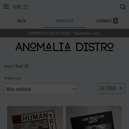
VINIL 12''
INÍCIO
PRODUTOS
CARRINHO
0
COMPRO COLEÇÃO DE DISCOS - Pagamento a vista.
Início
/
Vinil 12''
Ordenar por
FILTRAR