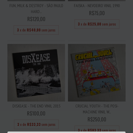
FUN, MILK & DESTROY - SÃO PAULO
FAISKA - NEVOEIRO VINIL 1990
HARD...
R$75,00
R$120,00
3
x de
R$25,00
sem juros
3
x de
R$40,00
sem juros
DISXEASE - THE END VINIL 2015
CRUCIAL YOUTH - THE POSI-
MACHINE VINIL W...
R$100,00
R$250,00
3
x de
R$33,33
sem juros
3
x de
R$83,33
sem juros