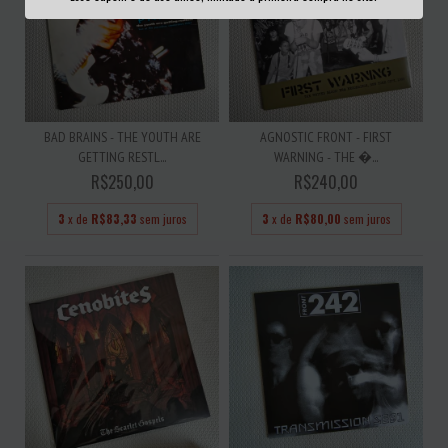
BAD BRAINS - THE YOUTH ARE
AGNOSTIC FRONT - FIRST
GETTING RESTL...
WARNING - THE �...
R$250,00
R$240,00
3
x de
R$83,33
sem juros
3
x de
R$80,00
sem juros