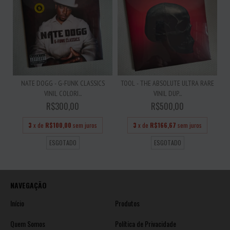
NATE DOGG - G-FUNK CLASSICS
TOOL - THE ABSOLUTE ULTRA RARE
VINIL COLORI...
VINIL DUP...
R$300,00
R$500,00
3
x de
R$100,00
sem juros
3
x de
R$166,67
sem juros
ESGOTADO
ESGOTADO
NAVEGAÇÃO
Início
Produtos
Quem Somos
Política de Privacidade