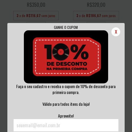
R$350,00
R$320,00
3
x de
R$116,67
sem juros
3
x de
R$106,67
sem juros
ESGOTADO
ESGOTADO
GANHE O CUPOM
X
Faça o seu cadastro e receba o cupom de 10% de desconto para
primeira compra.
PEARL JAM - BACKSPACER VINIL
KATATONIA - BRAVE MURDER DAY
Válido para todos itens da loja!
2009
VINIL 2012
R$380,00
R$300,00
Aproveite!
3
x de
R$126,67
sem juros
3
x de
R$100,00
sem juros