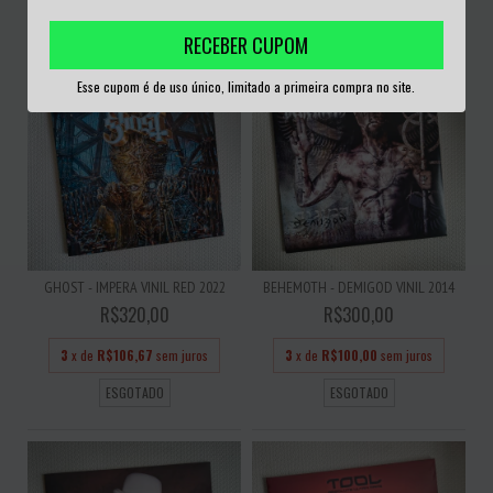
ESGOTADO
ESGOTADO
RECEBER CUPOM
Esse cupom é de uso único, limitado a primeira compra no site.
GHOST - IMPERA VINIL RED 2022
BEHEMOTH - DEMIGOD VINIL 2014
R$320,00
R$300,00
3
x de
R$106,67
sem juros
3
x de
R$100,00
sem juros
ESGOTADO
ESGOTADO