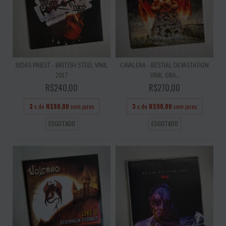
JUDAS PRIEST - BRITISH STEEL VINIL
CAVALERA - BESTIAL DEVASTATION
2017
VINIL ORA...
R$240,00
R$270,00
3
x de
R$80,00
sem juros
3
x de
R$90,00
sem juros
ESGOTADO
ESGOTADO