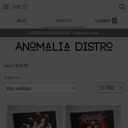
VINIL 12''
INÍCIO
PRODUTOS
CARRINHO
0
COMPRO COLEÇÃO DE DISCOS - Pagamento a vista.
Início
/
Vinil 12''
Ordenar por
FILTRAR