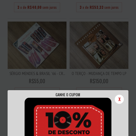
3
x de
R$40,00
sem juros
3
x de
R$53,33
sem juros
SÉRGIO MENDES & BRASIL '66 - CR...
O TERÇO - MUDANÇA DE TEMPO LP
R$55,00
R$150,00
3
x de
R$18,33
sem juros
3
x de
R$50,00
sem juros
GANHE O CUPOM
X