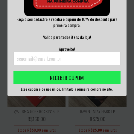
Faça o seu cadastro e receba o cupom de 10% de desconto para
JOE COCKER - JOE COCKER! LP
BRONZE AGE - ANTIQUATED
primeira compra.
FUTURISM LP
R$100,00
R$150,00
Válido para todos itens da loja!
3
x de
R$33,33
sem juros
3
x de
R$50,00
sem juros
Aproveite!
RECEBER CUPOM
Esse cupom é de uso único, limitado a primeira compra no site.
V/A - BMG GOES ROCKIN' 3 LP
RAVEN - STAY HARD LP
R$160,00
R$75,00
3
x de
R$53,33
sem juros
3
x de
R$25,00
sem juros