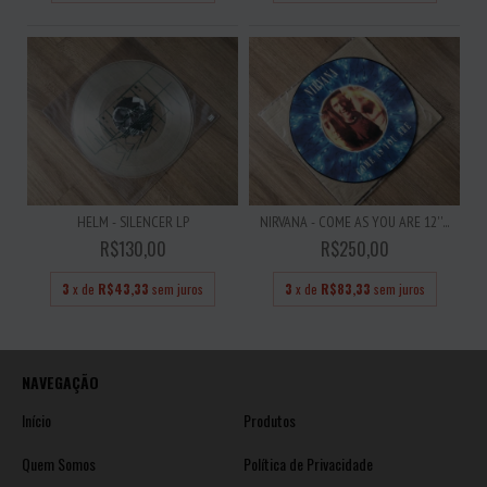
HELM - SILENCER LP
NIRVANA - COME AS YOU ARE 12''...
R$130,00
R$250,00
3
x de
R$43,33
sem juros
3
x de
R$83,33
sem juros
NAVEGAÇÃO
Início
Produtos
Quem Somos
Política de Privacidade