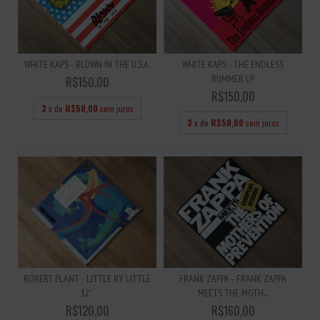
WHITE KAPS - BLOWN IN THE U.S.A.
WHITE KAPS - THE ENDLESS
BUMMER LP
R$150,00
R$150,00
3
x de
R$50,00
sem juros
3
x de
R$50,00
sem juros
ROBERT PLANT - LITTLE BY LITTLE
FRANK ZAPPA - FRANK ZAPPA
12''
MEETS THE MOTH...
R$120,00
R$160,00