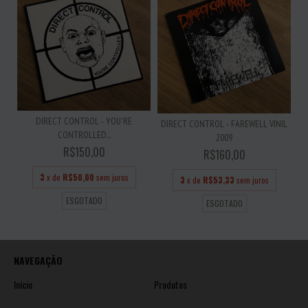
DIRECT CONTROL - YOU'RE
DIRECT CONTROL - FAREWELL VINIL
CONTROLLED...
2009
R$150,00
R$160,00
3
x de
R$50,00
sem juros
3
x de
R$53,33
sem juros
ESGOTADO
ESGOTADO
NAVEGAÇÃO
Início
Produtos