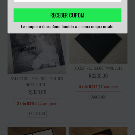
ESGOTADO
ESGOTADO
RECEBER CUPOM
Esse cupom é de uso único, limitado a primeira compra no site.
ALCEST - LE SECRET VINIL 2011
R$230,00
SATYRICON - MEGIDDO - MOTHER
NORTH IN TH...
3
x de
R$76,67
sem juros
R$330,00
ESGOTADO
3
x de
R$110,00
sem juros
ESGOTADO