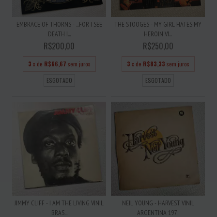
EMBRACE OF THORNS - ...FOR I SEE
THE STOOGES - MY GIRL HATES MY
DEATH I...
HEROIN VI...
R$200,00
R$250,00
3
x de
R$66,67
sem juros
3
x de
R$83,33
sem juros
ESGOTADO
ESGOTADO
JIMMY CLIFF - I AM THE LIVING VINIL
NEIL YOUNG - HARVEST VINIL
BRAS...
ARGENTINA 197...