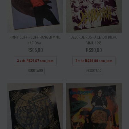
JIMMY CLIFF - CLIFF HANGER VINIL
DESORDEIROS - A LEI DO BICHO
NACIONA...
VINIL 1993
R$65,00
R$90,00
3
x de
R$21,67
sem juros
3
x de
R$30,00
sem juros
ESGOTADO
ESGOTADO