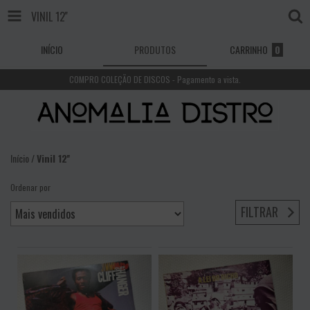
VINIL 12''
INÍCIO
PRODUTOS
CARRINHO
0
COMPRO COLEÇÃO DE DISCOS - Pagamento a vista.
Início
/
Vinil 12''
Ordenar por
FILTRAR