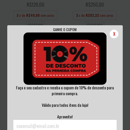
R$120,00
R$250,00
3
x de
R$40,00
sem juros
3
x de
R$83,33
sem juros
ESGOTADO
ESGOTADO
GANHE O CUPOM
X
Faça o seu cadastro e receba o cupom de 10% de desconto para
primeira compra.
SLAYER - GOD HATES US ALL VINIL
SWINE - MARKED BY THE BARON
WHITE 20...
Válido para todos itens da loja!
VINIL BLACK...
R$350,00
R$190,00
Aproveite!
3
x de
R$116,67
sem juros
3
x de
R$63,33
sem juros