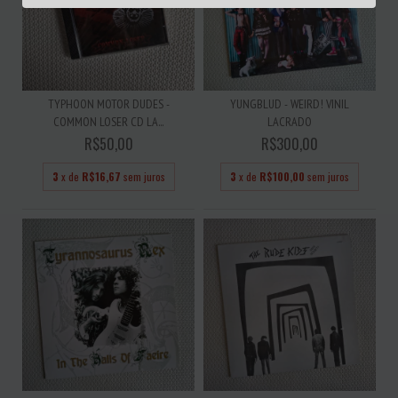
TYPHOON MOTOR DUDES -
YUNGBLUD - WEIRD! VINIL
COMMON LOSER CD LA...
LACRADO
R$50,00
R$300,00
3
x de
R$16,67
sem juros
3
x de
R$100,00
sem juros