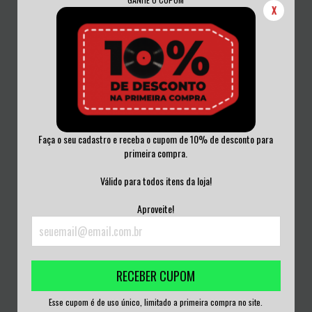
X
Faça o seu cadastro e receba o cupom de 10% de desconto para
primeira compra.
FACADA - QUEBRANTE VINIL
?????? - ??????????? CD LACRADO
Válido para todos itens da loja!
R$175,00
R$50,00
Aproveite!
3
x de
R$58,33
sem juros
3
x de
R$16,67
sem juros
RECEBER CUPOM
Esse cupom é de uso único, limitado a primeira compra no site.