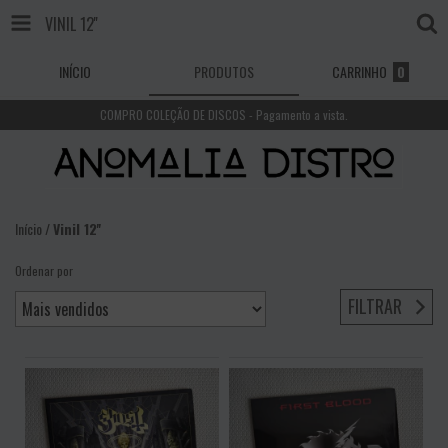
VINIL 12''
INÍCIO
PRODUTOS
CARRINHO
0
COMPRO COLEÇÃO DE DISCOS - Pagamento a vista.
Início
/
Vinil 12''
Ordenar por
FILTRAR