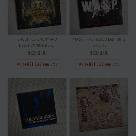
GHOST - CEREMONY AND
W.A.S.P. - FIRST BLOOD LAST CUTS
DEVOTION VINIL DUPL...
VINIL D...
R$350,00
R$350,00
3
x de
R$116,67
sem juros
3
x de
R$116,67
sem juros