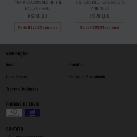
TYRANNOSAURUS REX - IN THE
THE RUDE KIDS - SAFE SOCIETY
HALLS OF FAEI...
VINIL NOVO
R$280,00
R$280,00
3
x de
R$93,33
sem juros
3
x de
R$93,33
sem juros
NAVEGAÇÃO
Início
Produtos
Quem Somos
Política de Privacidade
Trocas e Devoluções
FORMAS DE ENVIO
CONTATO