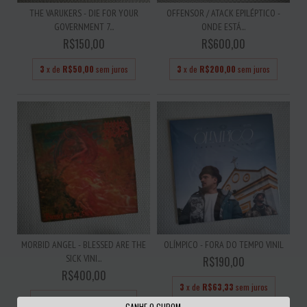
THE VARUKERS - DIE FOR YOUR
OFFENSOR / ATACK EPILÉPTICO -
GOVERNMENT 7...
ONDE ESTÁ...
R$150,00
R$600,00
3
x de
R$50,00
sem juros
3
x de
R$200,00
sem juros
MORBID ANGEL - BLESSED ARE THE
OLÍMPICO - FORA DO TEMPO VINIL
SICK VINI...
R$190,00
R$400,00
3
x de
R$63,33
sem juros
3
x de
R$133,33
sem juros
GANHE O CUPOM