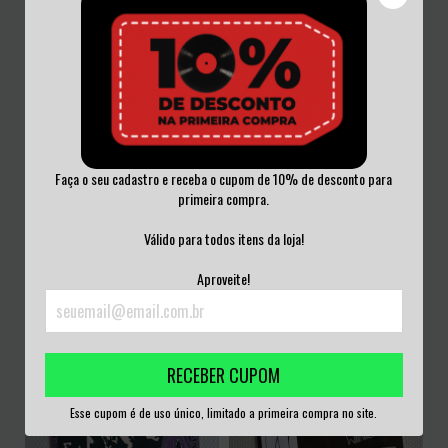
ZOMBIE COOKBOOK - OUTSIDE THE
GRAVE VINI...
Faça o seu cadastro e receba o cupom de 10% de desconto para
MOTORHEAD - IRON FIST AND THE
R$150,00
primeira compra.
HORDES FRO...
R$220,00
3
x de
R$50,00
sem juros
Válido para todos itens da loja!
3
x de
R$73,33
sem juros
Aproveite!
RECEBER CUPOM
Esse cupom é de uso único, limitado a primeira compra no site.