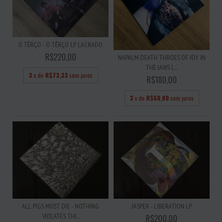
O TÊRÇO - O TÊRÇO LP LACRADO
R$220,00
NAPALM DEATH THROES OF JOY IN
THE JAWS L...
3
x de
R$73,33
sem juros
R$180,00
3
x de
R$60,00
sem juros
ALL PIGS MUST DIE - NOTHING
JASPER - LIBERATION LP
VIOLATES THI...
R$200,00