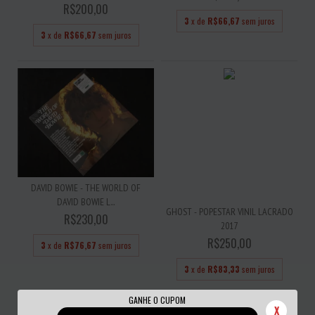
R$200,00
3
x de
R$66,67
sem juros
3
x de
R$66,67
sem juros
DAVID BOWIE - THE WORLD OF
DAVID BOWIE L...
GHOST - POPESTAR VINIL LACRADO
R$230,00
2017
R$250,00
3
x de
R$76,67
sem juros
3
x de
R$83,33
sem juros
GANHE O CUPOM
X