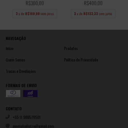
R$300,00
R$400,00
3
x de
R$100,00
sem juros
3
x de
R$133,33
sem juros
NAVEGAÇÃO
Início
Produtos
Quem Somos
Política de Privacidade
Trocas e Devoluções
FORMAS DE ENVIO
CONTATO
+55 11 980576501
anomaliadistro@gmail.com