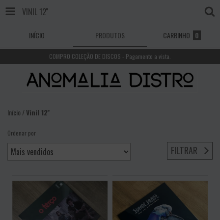
VINIL 12''
INÍCIO
PRODUTOS
CARRINHO
0
COMPRO COLEÇÃO DE DISCOS - Pagamento a vista.
Início
/
Vinil 12''
Ordenar por
FILTRAR