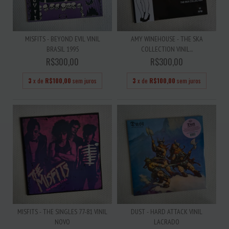
MISFITS - BEYOND EVIL VINIL
AMY WINEHOUSE - THE SKA
BRASIL 1995
COLLECTION VINIL...
R$300,00
R$300,00
3
x de
R$100,00
sem juros
3
x de
R$100,00
sem juros
MISFITS - THE SINGLES 77-81 VINIL
DUST - HARD ATTACK VINIL
NOVO
LACRADO