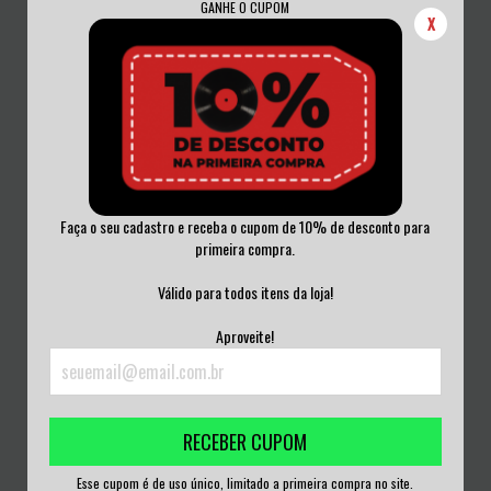
GANHE O CUPOM
X
Faça o seu cadastro e receba o cupom de 10% de desconto para
primeira compra.
INVASIÓN - INVASIÓN VINIL 2007
GLAM - VENENO EN SUS FLECHAS
Válido para todos itens da loja!
VINIL RED 2...
R$160,00
R$160,00
Aproveite!
3
x de
R$53,33
sem juros
3
x de
R$53,33
sem juros
RECEBER CUPOM
Esse cupom é de uso único, limitado a primeira compra no site.