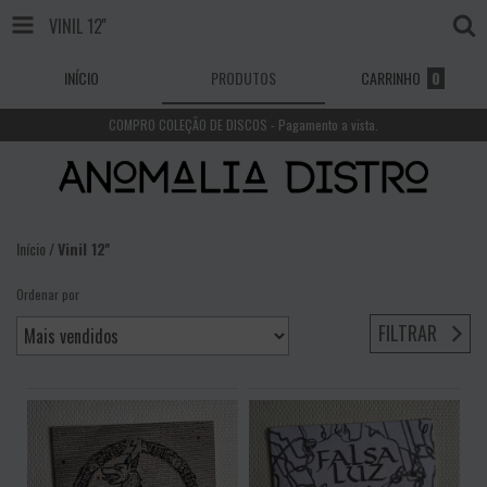
VINIL 12''
INÍCIO
PRODUTOS
CARRINHO
0
COMPRO COLEÇÃO DE DISCOS - Pagamento a vista.
Início
/
Vinil 12''
Ordenar por
FILTRAR