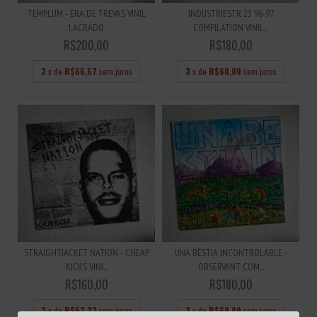
TEMPLUM - ERA DE TREVAS VINIL
INDUSTRIESTR 23 96-97
LACRADO
COMPILATION VINIL...
R$200,00
R$180,00
3
x de
R$66,67
sem juros
3
x de
R$60,00
sem juros
STRAIGHTJACKET NATION - CHEAP
UNA BÈSTIA INCONTROLABLE -
KICKS VINI...
OBSERVANT COM...
R$160,00
R$180,00
3
x de
R$53,33
sem juros
3
x de
R$60,00
sem juros