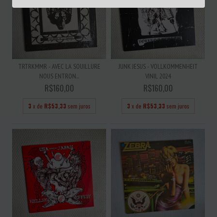
TRTRKMMR - AVEC LA SOUILLURE
JUNK JESUS - VOLLKOMMENHEIT
NOUS ENTRON...
VINIL 2024
R$160,00
R$160,00
3
x de
R$53,33
sem juros
3
x de
R$53,33
sem juros