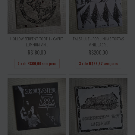
HOLLOW SERPENT TOOTH - CAPUT
FALSA LUZ - POR LINHAS TORTAS
LUPINUM VIN...
VINIL LACR...
R$180,00
R$200,00
3
x de
R$60,00
sem juros
3
x de
R$66,67
sem juros