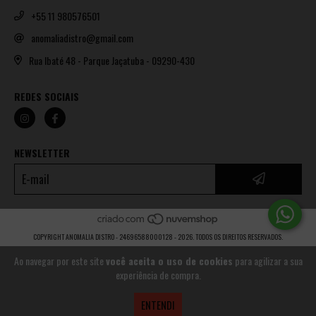
+55 11 980576501
anomaliadistro@gmail.com
Rua Ibaté 48 - Parque Jaçatuba - 09290-430
REDES SOCIAIS
NEWSLETTER
COPYRIGHT ANOMALIA DISTRO - 24696588000128 - 2026. TODOS OS DIREITOS RESERVADOS.
Ao navegar por este site
você aceita o uso de cookies
para agilizar a sua
experiência de compra.
ENTENDI