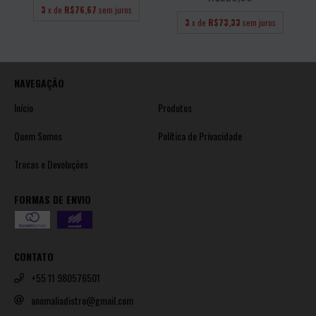
3
x de
R$76,67
sem juros
3
x de
R$73,33
sem juros
NAVEGAÇÃO
Início
Produtos
Quem Somos
Política de Privacidade
Trocas e Devoluções
FORMAS DE ENVIO
CONTATO
+55 11 980576501
anomaliadistro@gmail.com