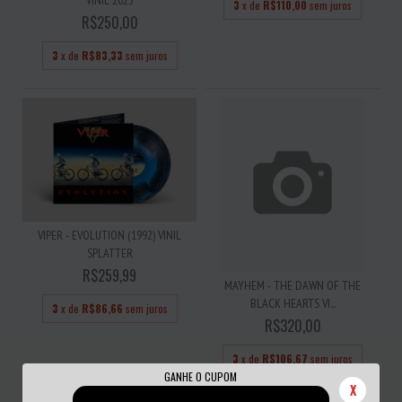
VINIL 2023
3
x de
R$110,00
sem juros
R$250,00
3
x de
R$83,33
sem juros
VIPER - EVOLUTION (1992) VINIL
SPLATTER
R$259,99
MAYHEM - THE DAWN OF THE
BLACK HEARTS VI...
3
x de
R$86,66
sem juros
R$320,00
3
x de
R$106,67
sem juros
GANHE O CUPOM
X