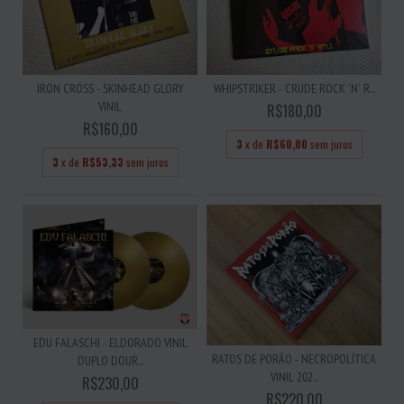
IRON CROSS - SKINHEAD GLORY
WHIPSTRIKER - CRUDE ROCK 'N' R...
VINIL
R$180,00
R$160,00
3
x de
R$60,00
sem juros
3
x de
R$53,33
sem juros
EDU FALASCHI - ELDORADO VINIL
RATOS DE PORÃO - NECROPOLÍTICA
DUPLO DOUR...
VINIL 202...
R$230,00
R$220,00