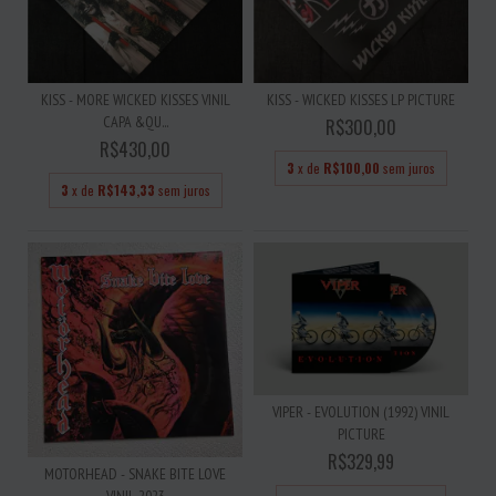
KISS - WICKED KISSES LP PICTURE
KISS - MORE WICKED KISSES VINIL
CAPA &QU...
R$300,00
R$430,00
3
x de
R$100,00
sem juros
3
x de
R$143,33
sem juros
VIPER - EVOLUTION (1992) VINIL
PICTURE
R$329,99
MOTORHEAD - SNAKE BITE LOVE