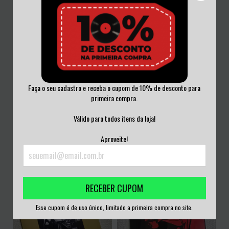
Faça o seu cadastro e receba o cupom de 10% de desconto para
primeira compra.
LINKIN PARK - REANIMATION VINIL
SEPULTURA - SCHIZOPHRENIA VINIL
DUPLO LA...
VERMELHO
Válido para todos itens da loja!
R$320,00
R$285,00
Aproveite!
3
x de
R$106,67
sem juros
3
x de
R$95,00
sem juros
RECEBER CUPOM
Esse cupom é de uso único, limitado a primeira compra no site.