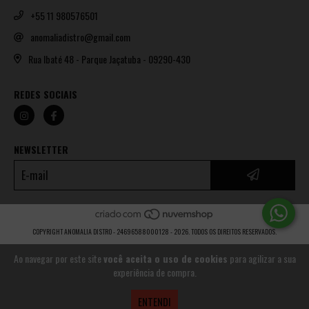
+55 11 980576501
anomaliadistro@gmail.com
Rua Ibaté 48 - Parque Jaçatuba - 09290-430
REDES SOCIAIS
NEWSLETTER
COPYRIGHT ANOMALIA DISTRO - 24696588000128 - 2026. TODOS OS DIREITOS RESERVADOS.
Ao navegar por este site
você aceita o uso de cookies
para agilizar a sua
experiência de compra.
ENTENDI