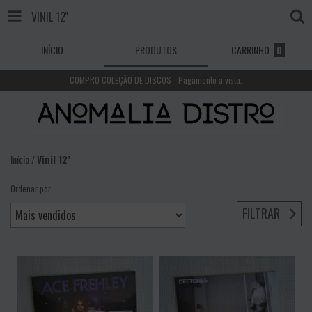
VINIL 12''
INÍCIO
PRODUTOS
CARRINHO
0
COMPRO COLEÇÃO DE DISCOS - Pagamento a vista.
Início
/
Vinil 12''
Ordenar por
FILTRAR