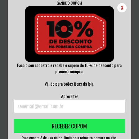
GANHE O CUPOM
X
Faça o seu cadastro e receba o cupom de 10% de desconto para
primeira compra.
BURZUM - RAGNAROK VINIL NOVO
BLACK SABBATH - LIVE IN THE UK &
GER...
Válido para todos itens da loja!
R$300,00
R$500,00
Aproveite!
3
x de
R$100,00
sem juros
3
x de
R$166,67
sem juros
RECEBER CUPOM
Esse cupom é de uso único, limitado a primeira compra no site.