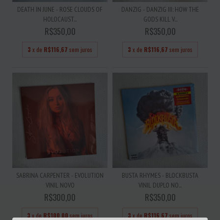
DEATH IN JUNE - ROSE CLOUDS OF
DANZIG - DANZIG III: HOW THE
HOLOCAUST...
GODS KILL V...
R$350,00
R$350,00
3
x de
R$116,67
sem juros
3
x de
R$116,67
sem juros
SABRINA CARPENTER - EVOLUTION
BUSTA RHYMES - BLOCKBUSTA
VINIL NOVO
VINIL DUPLO NO...
R$300,00
R$350,00
3
x de
R$100,00
sem juros
3
x de
R$116,67
sem juros