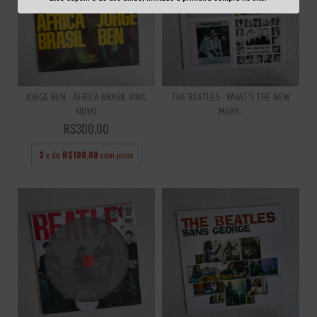
JORGE BEN - ÁFRICA BRASIL VINIL
THE BEATLES - WHAT'S THE NEW,
NOVO
MARY...
R$300,00
3
x de
R$100,00
sem juros