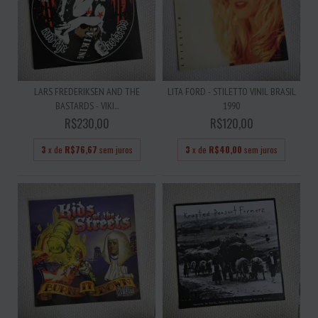
LARS FREDERIKSEN AND THE
LITA FORD - STILETTO VINIL BRASIL
BASTARDS - VIKI...
1990
R$230,00
R$120,00
3
x de
R$76,67
sem juros
3
x de
R$40,00
sem juros