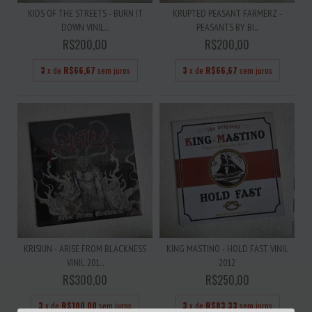
KIDS OF THE STREETS - BURN IT
KRUPTED PEASANT FARMERZ -
DOWN VINIL...
PEASANTS BY BI...
R$200,00
R$200,00
3
x de
R$66,67
sem juros
3
x de
R$66,67
sem juros
KRISIUN - ARISE FROM BLACKNESS
KING MASTINO - HOLD FAST VINIL
VINIL 201...
2012
R$300,00
R$250,00
3
x de
R$100,00
sem juros
3
x de
R$83,33
sem juros