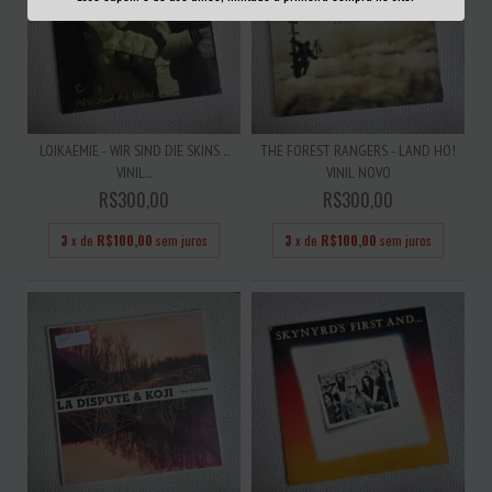
LOIKAEMIE - WIR SIND DIE SKINS ...
THE FOREST RANGERS - LAND HO!
VINIL...
VINIL NOVO
R$300,00
R$300,00
3
x de
R$100,00
sem juros
3
x de
R$100,00
sem juros