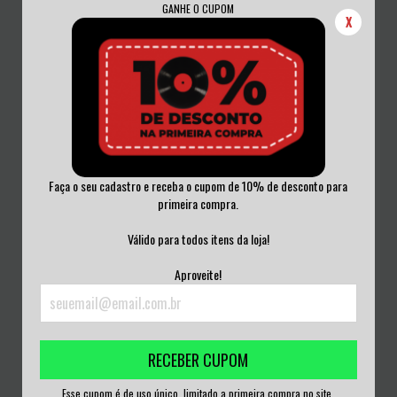
GANHE O CUPOM
X
Faça o seu cadastro e receba o cupom de 10% de desconto para
primeira compra.
KISS - ASYLUM VINIL MERCURY US
LOS PUNK ROCKERS - LOS EXITOS
DE SEX PIS...
Válido para todos itens da loja!
R$350,00
R$300,00
Aproveite!
3
x de
R$116,67
sem juros
3
x de
R$100,00
sem juros
RECEBER CUPOM
Esse cupom é de uso único, limitado a primeira compra no site.