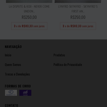
LA DISPUTE & KOJI - NEVER COME
LYNYRD SKYNYRD - SKYNYRD'S
UNDON...
FIRST AN...
R$250,00
R$250,00
3
x de
R$83,33
sem juros
3
x de
R$83,33
sem juros
NAVEGAÇÃO
Início
Produtos
Quem Somos
Política de Privacidade
Trocas e Devoluções
FORMAS DE ENVIO
CONTATO