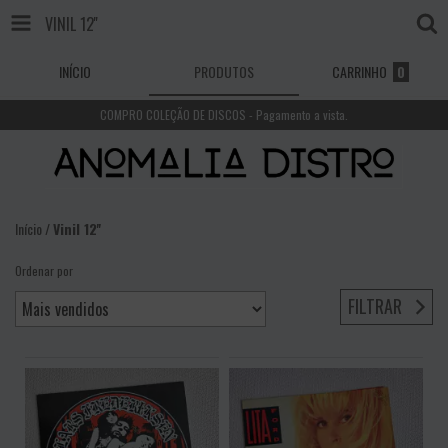
VINIL 12''
INÍCIO
PRODUTOS
CARRINHO
0
COMPRO COLEÇÃO DE DISCOS - Pagamento a vista.
Início
/
Vinil 12''
Ordenar por
FILTRAR