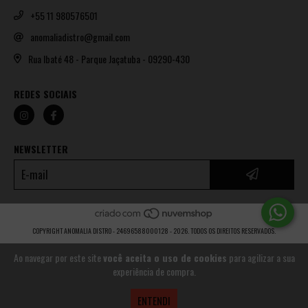
+55 11 980576501
anomaliadistro@gmail.com
Rua Ibaté 48 - Parque Jaçatuba - 09290-430
REDES SOCIAIS
NEWSLETTER
COPYRIGHT ANOMALIA DISTRO - 24696588000128 - 2026. TODOS OS DIREITOS RESERVADOS.
Ao navegar por este site
você aceita o uso de cookies
para agilizar a sua
experiência de compra.
ENTENDI