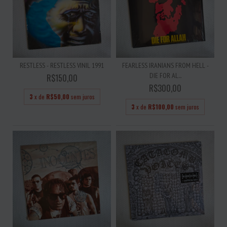
RESTLESS - RESTLESS VINIL 1991
FEARLESS IRANIANS FROM HELL -
DIE FOR AL...
R$150,00
R$300,00
3
x de
R$50,00
sem juros
3
x de
R$100,00
sem juros