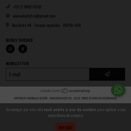
+55 11 980576501
anomaliadistro@gmail.com
Rua Ibaté 48 - Parque Jaçatuba - 09290-430
REDES SOCIAIS
NEWSLETTER
COPYRIGHT ANOMALIA DISTRO - 24696588000128 - 2026. TODOS OS DIREITOS RESERVADOS.
Ao navegar por este site
você aceita o uso de cookies
para agilizar a sua
experiência de compra.
ENTENDI