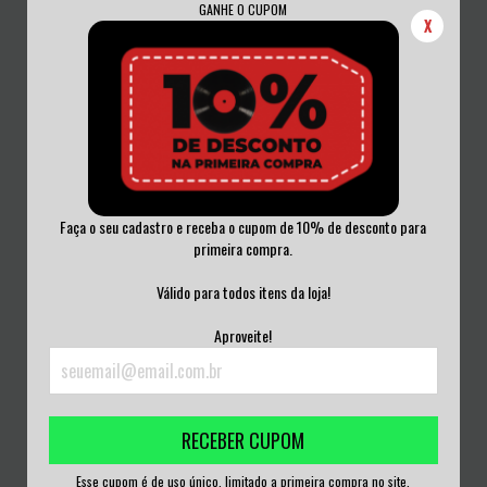
GANHE O CUPOM
X
Faça o seu cadastro e receba o cupom de 10% de desconto para
primeira compra.
PAURA - HISTORY BLEEDS VINIL
PAURA - REFLEX OF DIFFERENCE
2025
VINIL BRASI...
Válido para todos itens da loja!
R$180,00
R$200,00
Aproveite!
3
x de
R$60,00
sem juros
3
x de
R$66,67
sem juros
RECEBER CUPOM
Esse cupom é de uso único, limitado a primeira compra no site.