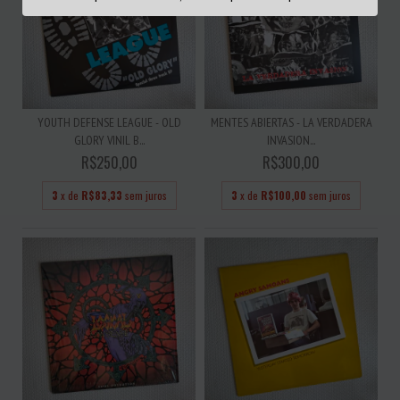
YOUTH DEFENSE LEAGUE - OLD
MENTES ABIERTAS - LA VERDADERA
GLORY VINIL B...
INVASION...
R$250,00
R$300,00
3
x de
R$83,33
sem juros
3
x de
R$100,00
sem juros