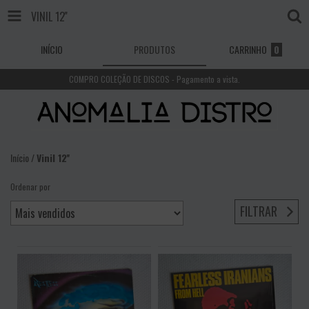
VINIL 12''
INÍCIO
PRODUTOS
CARRINHO
0
COMPRO COLEÇÃO DE DISCOS - Pagamento a vista.
Início
/
Vinil 12''
Ordenar por
FILTRAR