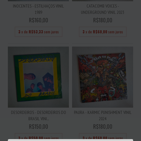
INOCENTES - ESTILHAÇOS VINIL
CATACOMB VOICES -
1989
UNDERGROUND VINIL 2023
R$160,00
R$180,00
3
x de
R$53,33
sem juros
3
x de
R$60,00
sem juros
DESORDEIROS - DESORDEIROS DO
PAURA - KARMIC PUNISHMENT VINIL
BRASIL VINI...
2024
R$150,00
R$180,00
3
x de
R$50,00
sem juros
3
x de
R$60,00
sem juros