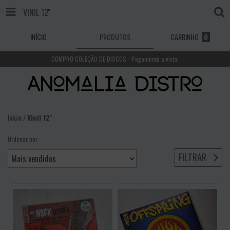
VINIL 12''
INÍCIO
PRODUTOS
CARRINHO
0
COMPRO COLEÇÃO DE DISCOS - Pagamento a vista.
Início
/
Vinil 12''
Ordenar por
FILTRAR