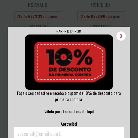
R$220,00
R$180,00
3
x de
R$73,33
sem juros
3
x de
R$60,00
sem juros
ESGOTADO
ESGOTADO
GANHE O CUPOM
X
Faça o seu cadastro e receba o cupom de 10% de desconto para
primeira compra.
BOB DYLAN - BOB DYLAN VINIL
BLACK COUNTRY COMMUNION -
Válido para todos itens da loja!
LACRADO 2010
AFTERGLOW VINI...
R$300,00
R$350,00
Aproveite!
3
x de
R$100,00
sem juros
3
x de
R$116,67
sem juros