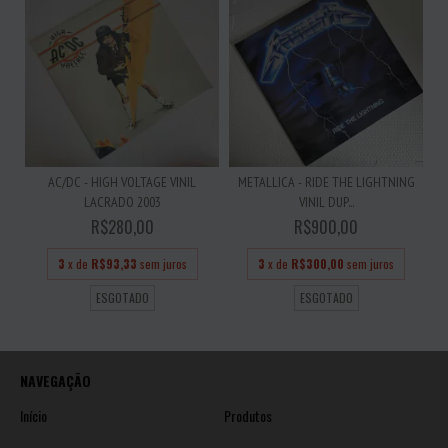
AC/DC - HIGH VOLTAGE VINIL
METALLICA - RIDE THE LIGHTNING
LACRADO 2003
VINIL DUP...
R$280,00
R$900,00
3
x de
R$93,33
sem juros
3
x de
R$300,00
sem juros
ESGOTADO
ESGOTADO
NAVEGAÇÃO
Início
Produtos