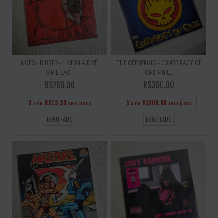
NOFX - RIBBED - LIVE IN A DIVE
THE OFFSPRING - CONSPIRACY OF
VINIL LAC...
ONE VINIL...
R$280,00
R$300,00
3
x de
R$93,33
sem juros
3
x de
R$100,00
sem juros
ESGOTADO
ESGOTADO