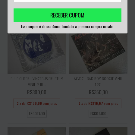
ESGOTADO
ESGOTADO
RECEBER CUPOM
Esse cupom é de uso único, limitado a primeira compra no site.
BLUE CHEER - VINCEBUS ERUPTUM
AC/DC - BAD BOY BOOGIE VINIL
VINIL PHIL...
1991
R$300,00
R$350,00
3
x de
R$100,00
sem juros
3
x de
R$116,67
sem juros
ESGOTADO
ESGOTADO