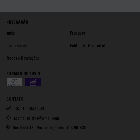
NAVEGAÇÃO
Início
Produtos
Quem Somos
Política de Privacidade
Trocas e Devoluções
FORMAS DE ENVIO
CONTATO
+55 11 980576501
anomaliadistro@gmail.com
Rua Ibaté 48 - Parque Jaçatuba - 09290-430