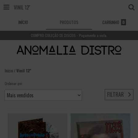
VINIL 12''
INÍCIO
PRODUTOS
CARRINHO
0
COMPRO COLEÇÃO DE DISCOS - Pagamento a vista.
Início
/
Vinil 12''
Ordenar por
FILTRAR