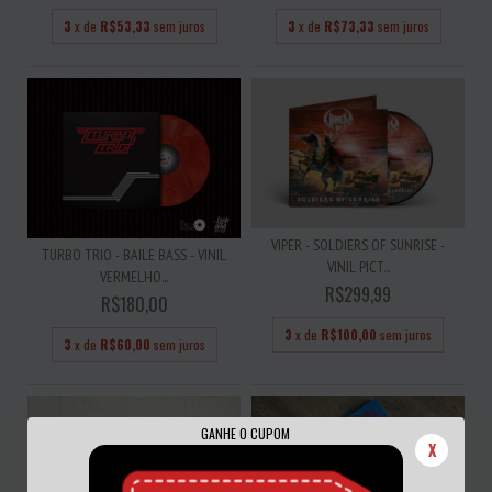
3
x de
R$53,33
sem juros
3
x de
R$73,33
sem juros
VIPER - SOLDIERS OF SUNRISE -
TURBO TRIO - BAILE BASS - VINIL
VINIL PICT...
VERMELHO...
R$299,99
R$180,00
3
x de
R$100,00
sem juros
3
x de
R$60,00
sem juros
GANHE O CUPOM
X