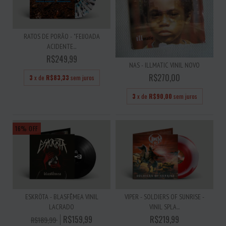
RATOS DE PORÃO - "FEIJOADA
ACIDENTE...
R$249,99
NAS - ILLMATIC VINIL NOVO
R$270,00
3
x de
R$83,33
sem juros
3
x de
R$90,00
sem juros
16
%
OFF
ESKRÖTA - BLASFÊMEA VINIL
VIPER - SOLDIERS OF SUNRISE -
LACRADO
VINIL SPLA...
R$159,99
R$219,99
R$189,99