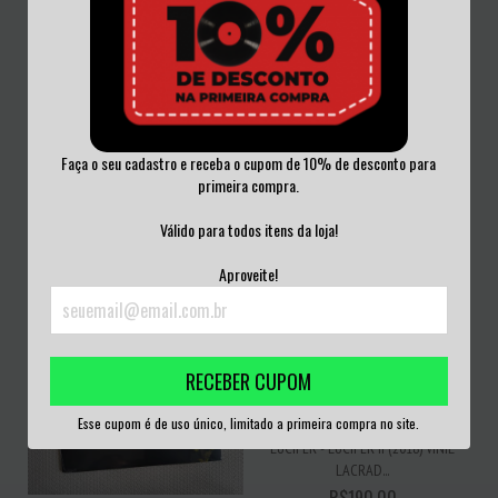
SEPULTURA - SCHIZOPHRENIA VINIL
KISS - CREATURES OF THE NIGHT
NACIONAL...
VINNIE VIN...
Faça o seu cadastro e receba o cupom de 10% de desconto para
R$280,00
R$380,00
primeira compra.
3
x de
R$93,33
sem juros
3
x de
R$126,67
sem juros
Válido para todos itens da loja!
Aproveite!
RECEBER CUPOM
Esse cupom é de uso único, limitado a primeira compra no site.
LUCIFER - LUCIFER II (2018) VINIL
LACRAD...
R$190,00