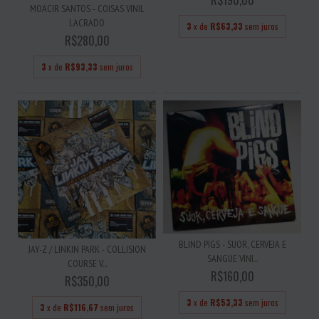
MOACIR SANTOS - COISAS VINIL
LACRADO
3
x de
R$63,33
sem juros
R$280,00
3
x de
R$93,33
sem juros
BLIND PIGS - SUOR, CERVEJA E
JAY-Z / LINKIN PARK - COLLISION
SANGUE VINI...
COURSE V...
R$160,00
R$350,00
3
x de
R$53,33
sem juros
3
x de
R$116,67
sem juros