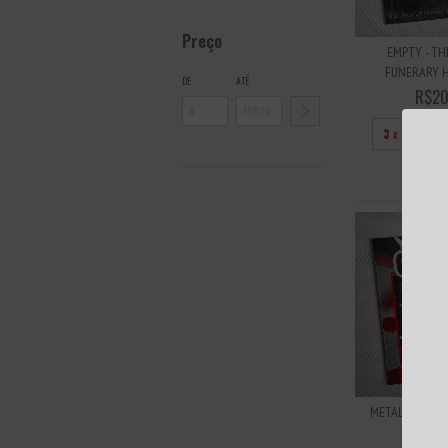
Preço
EMPTY - TH
FUNERARY HY
DE
ATÉ
R$20
3
x de
R$66
ESGO
METALLICA - DE
2013 - 