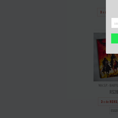
R$40
3
x de
R$133
ESGO
W.A.S.P. - BAB
R$28
3
x de
R$93
ESGO