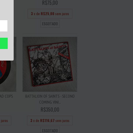
R$75,00
 juros
3
x de
R$25,00
sem juros
ESGOTADO
EAD COPS
BATTALION OF SAINTS - SECOND
COMING VINI...
R$350,00
 juros
3
x de
R$116,67
sem juros
ESGOTADO