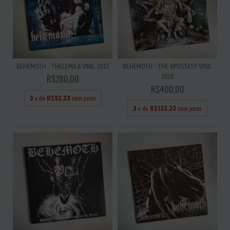
BEHEMOTH - THELEMA.6 VINIL 2013
BEHEMOTH - THE APOSTASY VINIL
2018
R$280,00
R$400,00
3
x de
R$93,33
sem juros
3
x de
R$133,33
sem juros