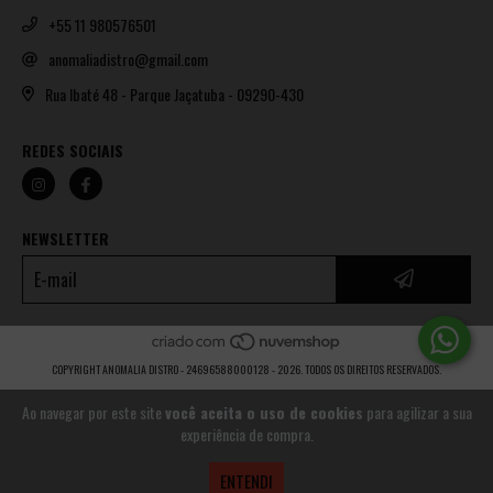
+55 11 980576501
anomaliadistro@gmail.com
Rua Ibaté 48 - Parque Jaçatuba - 09290-430
REDES SOCIAIS
NEWSLETTER
COPYRIGHT ANOMALIA DISTRO - 24696588000128 - 2026. TODOS OS DIREITOS RESERVADOS.
Ao navegar por este site
você aceita o uso de cookies
para agilizar a sua
experiência de compra.
ENTENDI