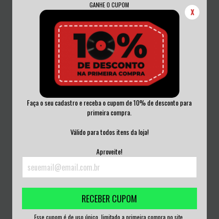
GANHE O CUPOM
X
Faça o seu cadastro e receba o cupom de 10% de desconto para
primeira compra.
BEHEMOTH - GROM VINIL 2018
BEHEMOTH - EVANGELION VINIL
2020 AUTOGRA...
Válido para todos itens da loja!
R$350,00
R$1.200,00
Aproveite!
3
x de
R$116,67
sem juros
3
x de
R$400,00
sem juros
RECEBER CUPOM
Esse cupom é de uso único, limitado a primeira compra no site.