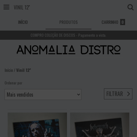
VINIL 12''
INÍCIO
PRODUTOS
CARRINHO
0
COMPRO COLEÇÃO DE DISCOS - Pagamento a vista.
Início
/
Vinil 12''
Ordenar por
FILTRAR