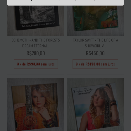
BEHEMOTH - AND THE FORESTS
TAYLOR SWIFT - THE LIFE OF A
DREAM ETERNAL...
SHOWGIRL VI...
R$280,00
R$450,00
3
x de
R$93,33
sem juros
3
x de
R$150,00
sem juros