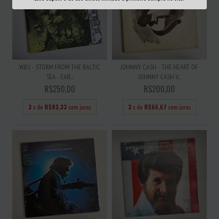
W.B.I. - STORM FROM THE BALTIC
JOHNNY CASH - THE HEART OF
SEA - EAR...
JOHNNY CASH V...
R$250,00
R$200,00
3
x de
R$83,33
sem juros
3
x de
R$66,67
sem juros