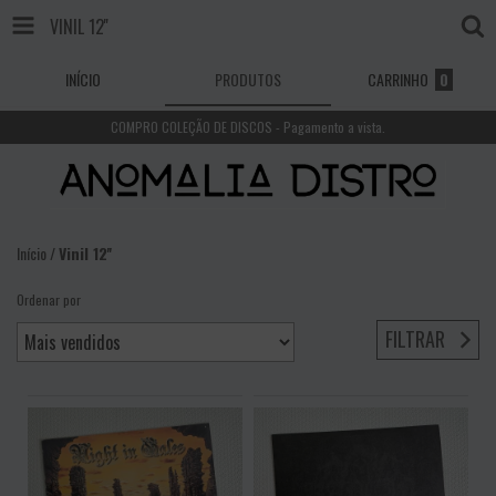
VINIL 12''
INÍCIO
PRODUTOS
CARRINHO
0
COMPRO COLEÇÃO DE DISCOS - Pagamento a vista.
Início
/
Vinil 12''
Ordenar por
FILTRAR