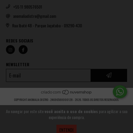
+55 11 980576501
anomaliadistro@gmail.com
Rua Ibaté 48 - Parque Jaçatuba - 09290-430
REDES SOCIAIS
NEWSLETTER
COPYRIGHT ANOMALIA DISTRO - 24696588000128 - 2026. TODOS OS DIREITOS RESERVADOS.
Ao navegar por este site
você aceita o uso de cookies
para agilizar a sua
experiência de compra.
ENTENDI