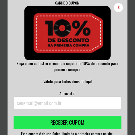
GANHE O CUPOM
X
Faça o seu cadastro e receba o cupom de 10% de desconto para
primeira compra.
DON RAMON - 21ST CENTURY
FROGS OF WAR - ALL SAID AND
DONE VINIL 1...
Válido para todos itens da loja!
R$50,00
R$200,00
Aproveite!
3
x de
R$16,67
sem juros
3
x de
R$66,67
sem juros
RECEBER CUPOM
Esse cupom é de uso único, limitado a primeira compra no site.