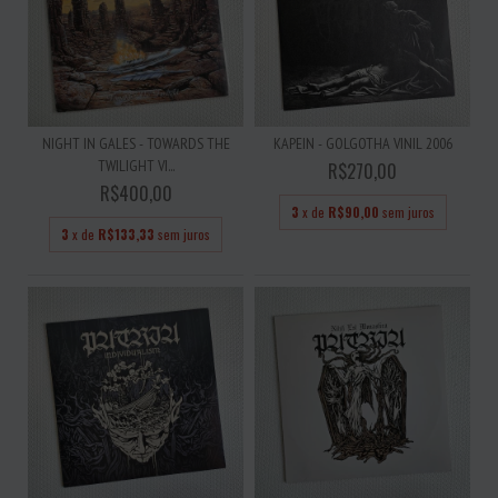
NIGHT IN GALES - TOWARDS THE
KAPEIN - GOLGOTHA VINIL 2006
TWILIGHT VI...
R$270,00
R$400,00
3
x de
R$90,00
sem juros
3
x de
R$133,33
sem juros