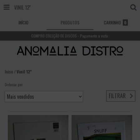
VINIL 12''
INÍCIO
PRODUTOS
CARRINHO
0
COMPRO COLEÇÃO DE DISCOS - Pagamento a vista.
Início
/
Vinil 12''
Ordenar por
FILTRAR