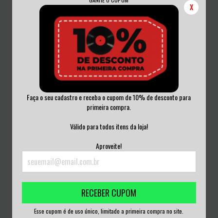
X
Faça o seu cadastro e receba o cupom de 10% de desconto para
primeira compra.
THE DARVOCETS - ARE... NEW WAVE
INFIERNO DE COBARDES - CIUDAD
Válido para todos itens da loja!
VINIL 20...
MONSTRUOSA...
R$160,00
R$160,00
Aproveite!
3
x de
R$53,33
sem juros
3
x de
R$53,33
sem juros
RECEBER CUPOM
Esse cupom é de uso único, limitado a primeira compra no site.