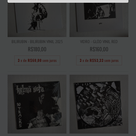
BILIRUBIN - BILIRUBIN VINIL 2025
VIDRO - GLÖD VINIL RED
R$180,00
R$160,00
3
x de
R$60,00
sem juros
3
x de
R$53,33
sem juros