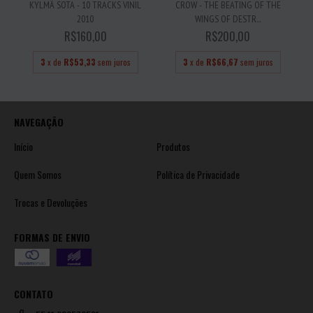
KYLMÄ SOTA - 10 TRACKS VINIL
CROW - THE BEATING OF THE
2010
WINGS OF DESTR...
R$160,00
R$200,00
3
x de
R$53,33
sem juros
3
x de
R$66,67
sem juros
NAVEGAÇÃO
Início
Produtos
Quem Somos
Política de Privacidade
Trocas e Devoluções
FORMAS DE ENVIO
CONTATO