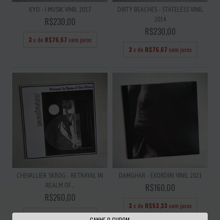
KYO - I MUSIK VINIL 2017
DIRTY BEACHES - STATELESS VINIL
2014
R$230,00
R$230,00
3
x de
R$76,67
sem juros
3
x de
R$76,67
sem juros
CHEVALLIER SKROG - BETRAYAL IN
DAMGHAR - EXORDIRI VINIL 2021
REALM OF...
R$160,00
R$260,00
3
x de
R$53,33
sem juros
3
x de
R$86,67
sem juros
GANHE O CUPOM