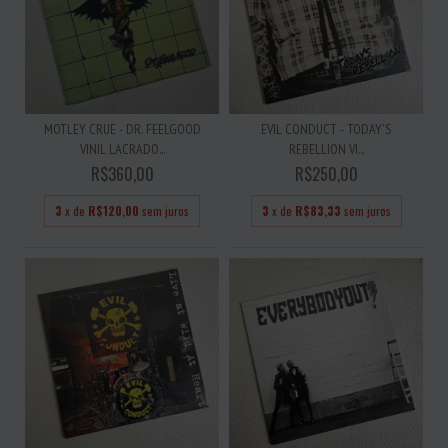
MOTLEY CRUE - DR. FEELGOOD
EVIL CONDUCT - TODAY'S
VINIL LACRADO...
REBELLION VI...
R$360,00
R$250,00
3
x de
R$120,00
sem juros
3
x de
R$83,33
sem juros