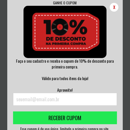
GANHE O CUPOM
X
Faça o seu cadastro e receba o cupom de 10% de desconto para
primeira compra.
DORO - FEAR NO EVIL VINIL
DEVO - NEW TRADITIONALISTS
ORANGE 2011
VINIL BRASIL...
Válido para todos itens da loja!
R$450,00
R$150,00
Aproveite!
3
x de
R$150,00
sem juros
3
x de
R$50,00
sem juros
RECEBER CUPOM
Esse cupom é de uso único, limitado a primeira compra no site.