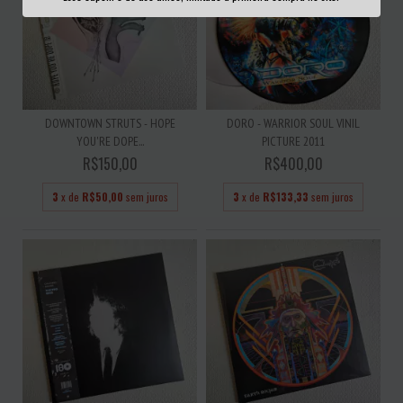
DOWNTOWN STRUTS - HOPE
DORO - WARRIOR SOUL VINIL
YOU'RE DOPE...
PICTURE 2011
R$150,00
R$400,00
3
x de
R$50,00
sem juros
3
x de
R$133,33
sem juros