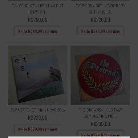
EVIL CONDUCT - LIVE AT WILD AT
EVERYBODY OUT! - EVERYBODY
HEART VIN...
OUT! VINIL LA...
R$250,00
R$220,00
3
x de
R$83,33
sem juros
3
x de
R$73,33
sem juros
SILVIA TAPE - EST VINIL NOVO 2016
THE DROWNS - HOLD FAST
DEMONS VINIL PICT...
R$220,00
R$230,00
3
x de
R$73,33
sem juros
3
x de
R$76,67
sem juros