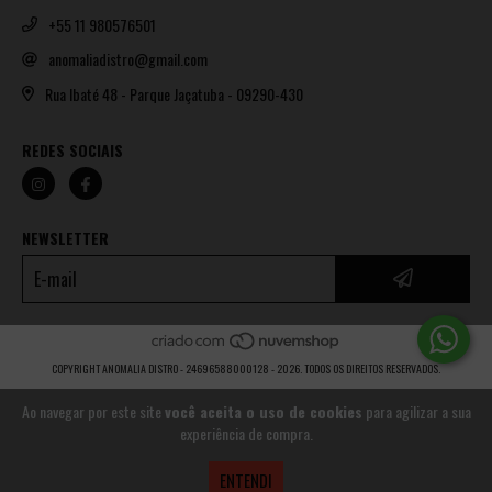
+55 11 980576501
anomaliadistro@gmail.com
Rua Ibaté 48 - Parque Jaçatuba - 09290-430
REDES SOCIAIS
NEWSLETTER
COPYRIGHT ANOMALIA DISTRO - 24696588000128 - 2026. TODOS OS DIREITOS RESERVADOS.
Ao navegar por este site
você aceita o uso de cookies
para agilizar a sua
experiência de compra.
ENTENDI