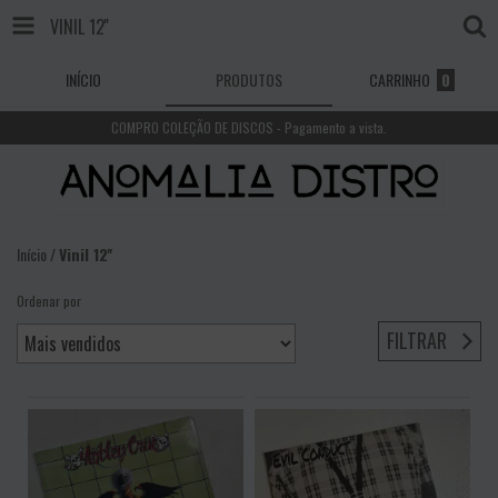
VINIL 12''
INÍCIO
PRODUTOS
CARRINHO
0
COMPRO COLEÇÃO DE DISCOS - Pagamento a vista.
Início
/
Vinil 12''
Ordenar por
FILTRAR