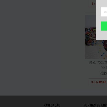
3
x de
R$26
P.B.O. - FOGU
VINIL
R$12
3
x de
R$40
NAVEGAÇÃO
FORMAS DE ENV