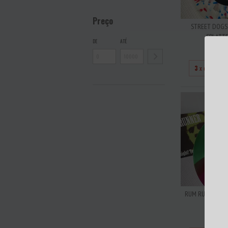
Preço
STREET DOGS -
SPLATT
DE
ATÉ
R$12
3
x de
R$40
RUM RUNNER - SI
TONIG
R$8