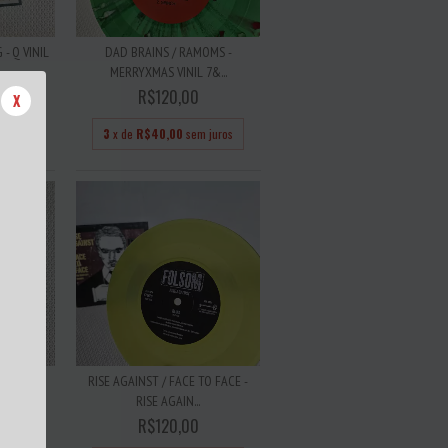
- Q VINIL
DAD BRAINS / RAMOMS -
MERRYXMAS VINIL 7&...
R$120,00
X
 juros
3
x de
R$40,00
sem juros
O RADIO
RISE AGAINST / FACE TO FACE -
RISE AGAIN...
R$120,00