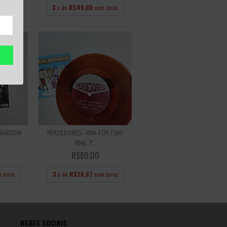
 juros
3
x de
R$40,00
sem juros
Y SHADOW
PERDEDORES - VIVA FOR FUN!
VINIL 7"...
R$80,00
 juros
3
x de
R$26,67
sem juros
REDES SOCIAIS