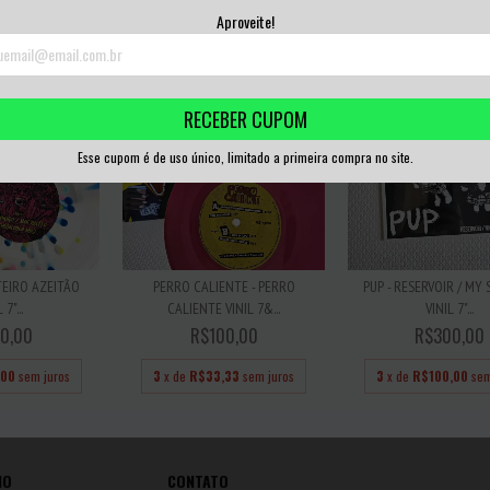
,67
sem juros
3
x de
R$40,00
sem juros
3
x de
R$40,00
sem
Aproveite!
RECEBER CUPOM
Esse cupom é de uso único, limitado a primeira compra no site.
ETEIRO AZEITÃO
PERRO CALIENTE - PERRO
PUP - RESERVOIR / M
 7"...
CALIENTE VINIL 7&...
VINIL 7"...
0,00
R$100,00
R$300,00
,00
sem juros
3
x de
R$33,33
sem juros
3
x de
R$100,00
sem
IO
CONTATO