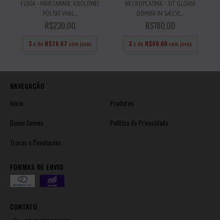
NECROPLASMA - SIT GLORIA
FURIA - MARZANNIE, KRÓLOWEJ
DOMINI IN SÆCVL...
POLSKI VINIL...
R$180,00
R$230,00
3
x de
R$60,00
sem juros
3
x de
R$76,67
sem juros
NAVEGAÇÃO
Início
Produtos
Quem Somos
Política de Privacidade
Trocas e Devoluções
FORMAS DE ENVIO
CONTATO