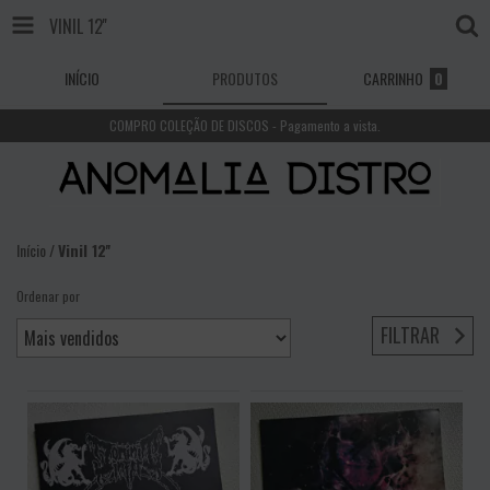
VINIL 12''
INÍCIO
PRODUTOS
CARRINHO
0
COMPRO COLEÇÃO DE DISCOS - Pagamento a vista.
Início
/
Vinil 12''
Ordenar por
FILTRAR