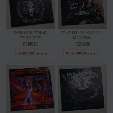
DOMINI INFERI / WARHATE -
WOLVES IN THE THRONE ROOM -
AWAKEN (BEAST...
BBC SESSION...
R$180,00
R$250,00
3
x de
R$60,00
sem juros
3
x de
R$83,33
sem juros