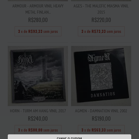
ARMOUR - ARMOUR VINIL HEAVY
AGES - THE MALEFIC MIASMA VINIL
METAL FINLAN...
2015
R$280,00
R$220,00
3
x de
R$93,33
sem juros
3
x de
R$73,33
sem juros
HORN - TURM AM HANG VINIL 2017
AGMEN - DAMNATION VINIL 2002
R$240,00
R$190,00
3
x de
R$80,00
sem juros
3
x de
R$63,33
sem juros
GANHE O CUPOM