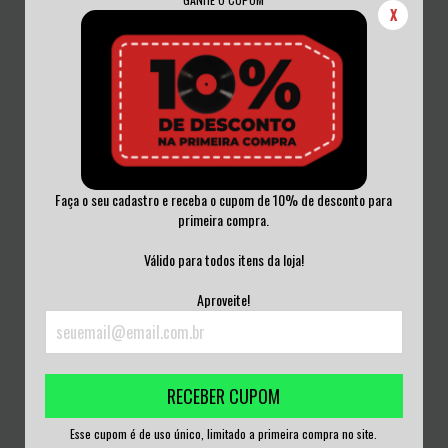
X
Faça o seu cadastro e receba o cupom de 10% de desconto para
primeira compra.
INFERNAL / THY ANTICHRIST -
INFINITY - ENTER THY LABYRINTH
ESCUPIENDO L...
OF HELL V...
Válido para todos itens da loja!
R$200,00
R$200,00
Aproveite!
3
x de
R$66,67
sem juros
3
x de
R$66,67
sem juros
RECEBER CUPOM
Esse cupom é de uso único, limitado a primeira compra no site.