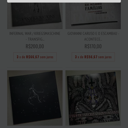
INFERNAL WAR / KRIEGSMASCHINE
GIOVANNI CARUSO E O ESCAMBAU -
- TRANSFIG...
ACONTECE...
R$200,00
R$170,00
3
x de
R$66,67
sem juros
3
x de
R$56,67
sem juros