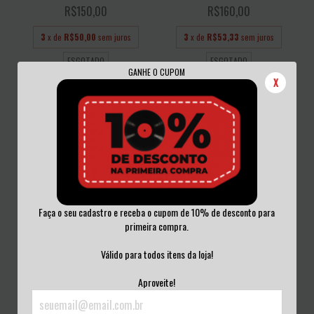
R$150,00
R$160,00
3
x de
R$50,00
sem juros
3
x de
R$53,33
sem juros
ESGOTADO
ESGOTADO
GANHE O CUPOM
X
Faça o seu cadastro e receba o cupom de 10% de desconto para
primeira compra.
PICTURE - DIAMOND DREAMER
NEKTAR - JOURNEY TO THE CENTRE
VINIL NACIONAL
OF THE EY...
Válido para todos itens da loja!
R$100,00
R$220,00
Aproveite!
3
x de
R$33,33
sem juros
3
x de
R$73,33
sem juros