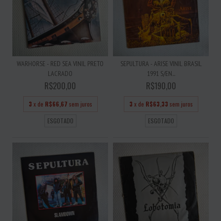
WARHORSE - RED SEA VINIL PRETO
SEPULTURA - ARISE VINIL BRASIL
LACRADO
1991 S/EN...
R$200,00
R$190,00
3
x de
R$66,67
sem juros
3
x de
R$63,33
sem juros
ESGOTADO
ESGOTADO