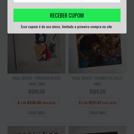
ESGOTADO
ESGOTADO
RECEBER CUPOM
Esse cupom é de uso único, limitado a primeira compra no site.
RAUL SEIXAS - PERSONALIDADE
RAUL SEIXAS - 30 ANOS DE ROCK
VINIL 1990
VINIL
R$90,00
R$65,00
3
x de
R$30,00
sem juros
3
x de
R$21,67
sem juros
ESGOTADO
ESGOTADO