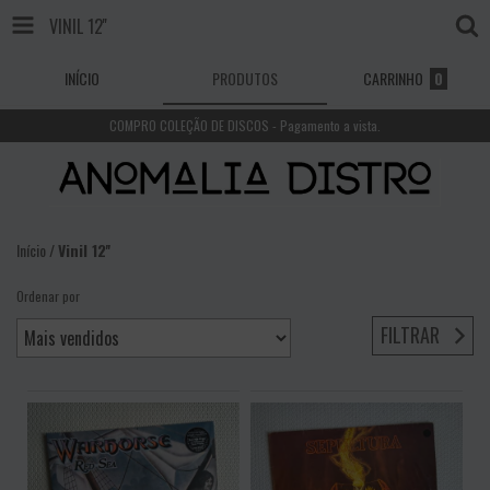
VINIL 12''
INÍCIO
PRODUTOS
CARRINHO
0
COMPRO COLEÇÃO DE DISCOS - Pagamento a vista.
Início
/
Vinil 12''
Ordenar por
FILTRAR