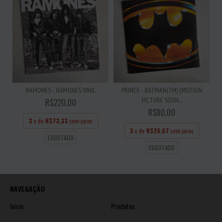
RAMONES - RAMONES VINIL
PRINCE - BATMAN(TM) (MOTION
PICTURE SOUN...
R$220,00
R$80,00
3
x de
R$73,33
sem juros
3
x de
R$26,67
sem juros
ESGOTADO
ESGOTADO
NAVEGAÇÃO
Início
Produtos