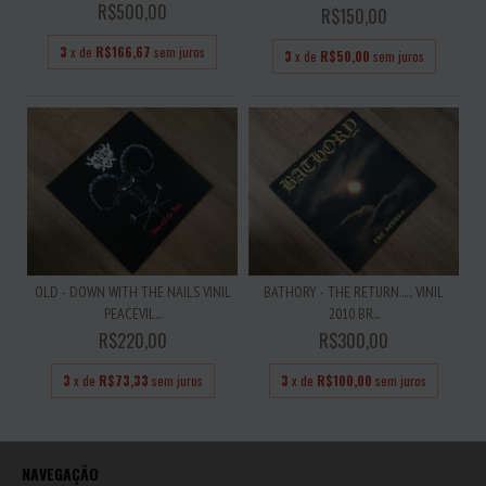
R$500,00
R$150,00
3
x de
R$166,67
sem juros
3
x de
R$50,00
sem juros
OLD - DOWN WITH THE NAILS VINIL
BATHORY - THE RETURN...... VINIL
PEACEVIL...
2010 BR...
R$220,00
R$300,00
3
x de
R$73,33
sem juros
3
x de
R$100,00
sem juros
NAVEGAÇÃO