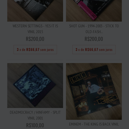
WESTERN SETTINGS - YES IT IS
SHOT GUN - 1994-2003 - STICK TO
VINIL 2015
OLD-FASH...
R$200,00
R$200,00
3
x de
R$66,67
sem juros
3
x de
R$66,67
sem juros
DEADMOCRACY / HINFAMY - SPLIT
VINIL 2001
EMINEM - THE KING IS BACK VINIL
R$100,00