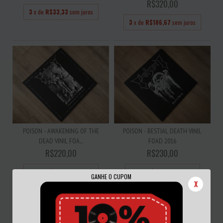
R$320,00
3
x de
R$33,33
sem juros
3
x de
R$106,67
sem juros
POISON - AWAKENING OF THE
POISON - BESTIAL DEATH VINIL
DEAD VINIL FOA...
FOAD 2016
R$220,00
R$230,00
3
x de
R$73,33
sem juros
3
x de
R$76,67
sem juros
GANHE O CUPOM
X