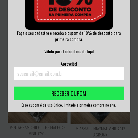
Faça o seu cadastro e receba o cupom de 10% de desconto para
CALLENISH CIRCLE - GRACEFUL...
SYLOSIS - DORMANT HEART VINIL
primeira compra.
YET FORBI...
2015
R$180,00
R$220,00
Válido para todos itens da loja!
3
x de
R$60,00
sem juros
3
x de
R$73,33
sem juros
Aproveite!
RECEBER CUPOM
Esse cupom é de uso único, limitado a primeira compra no site.
PENTAGRAM CHILE - THE MALEFICE
MIASMAL - MIASMAL VINIL 2012
VINIL CYC...
AGIPUNK