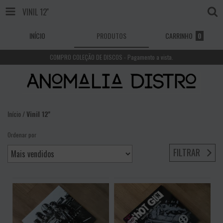
VINIL 12''
INÍCIO
PRODUTOS
CARRINHO
0
COMPRO COLEÇÃO DE DISCOS - Pagamento a vista.
Início
/
Vinil 12''
Ordenar por
FILTRAR