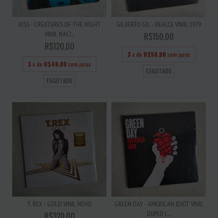
KISS - CREATURES OF THE NIGHT
GILBERTO GIL - REALCE VINIL 1979
VINIL NACI...
R$150,00
R$120,00
3
x de
R$50,00
sem juros
3
x de
R$40,00
sem juros
ESGOTADO
ESGOTADO
T. REX - GOLD VINIL NOVO
GREEN DAY - AMERICAN IDIOT VINIL
DUPLO L...
R$320,00