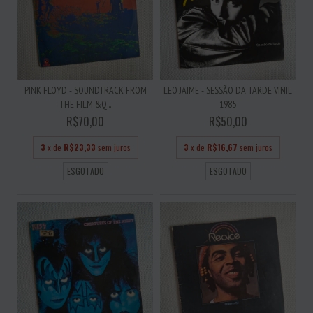
PINK FLOYD - SOUNDTRACK FROM
LEO JAIME - SESSÃO DA TARDE VINIL
THE FILM &Q...
1985
R$70,00
R$50,00
3
x de
R$23,33
sem juros
3
x de
R$16,67
sem juros
ESGOTADO
ESGOTADO