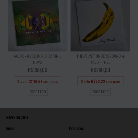
AC/DC - ROCK IN RIO '85 VINIL
THE VELVET UNDERGROUND &
NOVO
NICO - THE...
R$350,00
R$280,00
3
x de
R$116,67
sem juros
3
x de
R$93,33
sem juros
ESGOTADO
ESGOTADO
NAVEGAÇÃO
Início
Produtos