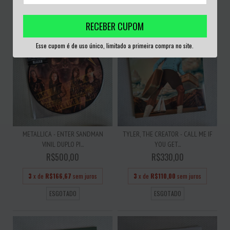
ESGOTADO
ESGOTADO
RECEBER CUPOM
Esse cupom é de uso único, limitado a primeira compra no site.
METALLICA - ENTER SANDMAN
TYLER, THE CREATOR - CALL ME IF
VINIL DUPLO PI...
YOU GET...
R$500,00
R$330,00
3
x de
R$166,67
sem juros
3
x de
R$110,00
sem juros
ESGOTADO
ESGOTADO