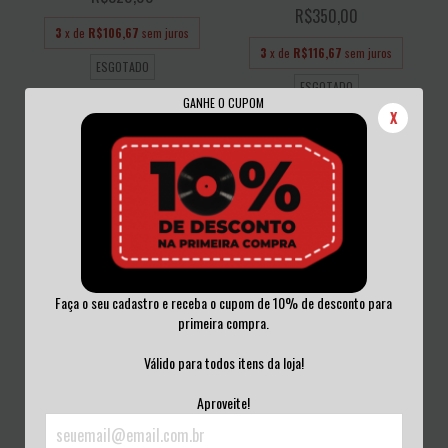
R$350,00
3
x de
R$106,67
sem juros
3
x de
R$116,67
sem juros
ESGOTADO
ESGOTADO
GANHE O CUPOM
X
Faça o seu cadastro e receba o cupom de 10% de desconto para
primeira compra.
BLINK-182 - TAKE OFF YOUR PANTS
NIRVANA - I'D RATHER BE DEAD
AND JACK...
THAN C...
Válido para todos itens da loja!
R$350,00
R$350,00
Aproveite!
3
x de
R$116,67
sem juros
3
x de
R$116,67
sem juros