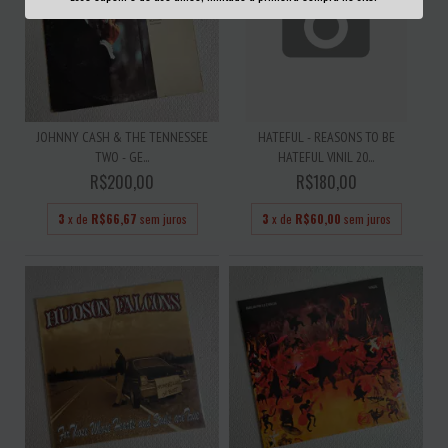
JOHNNY CASH & THE TENNESSEE
HATEFUL - REASONS TO BE
TWO - GE...
HATEFUL VINIL 20...
R$200,00
R$180,00
3
x de
R$66,67
sem juros
3
x de
R$60,00
sem juros