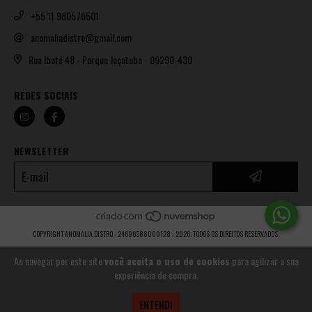
+55 11 980576501
anomaliadistro@gmail.com
Rua Ibaté 48 - Parque Jaçatuba - 09290-430
REDES SOCIAIS
NEWSLETTER
COPYRIGHT ANOMALIA DISTRO - 24696588000128 - 2026. TODOS OS DIREITOS RESERVADOS.
Ao navegar por este site
você aceita o uso de cookies
para agilizar a sua
experiência de compra.
ENTENDI