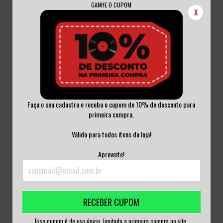
GANHE O CUPOM
X
Faça o seu cadastro e receba o cupom de 10% de desconto para
primeira compra.
THE JUNKIE JESUS FREUD PROJECT -
JOHNNY CASH - THE JOHNNY CASH
A COW C...
SHOW VINIL...
Válido para todos itens da loja!
R$200,00
R$180,00
Aproveite!
3
x de
R$66,67
sem juros
3
x de
R$60,00
sem juros
RECEBER CUPOM
Esse cupom é de uso único, limitado a primeira compra no site.