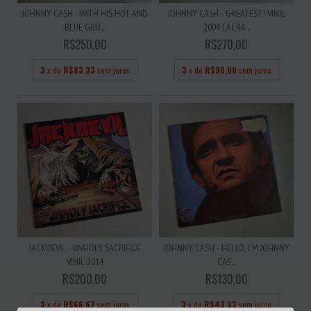
JOHNNY CASH - WITH HIS HOT AND
JOHNNY CASH - GREATEST! VINIL
BLUE GUIT...
2004 LACRA...
R$250,00
R$270,00
3
x de
R$83,33
sem juros
3
x de
R$90,00
sem juros
JACKDEVIL - UNHOLY SACRIFICE
JOHNNY CASH - HELLO, I'M JOHNNY
VINIL 2014
CAS...
R$200,00
R$130,00
3
x de
R$66,67
sem juros
3
x de
R$43,33
sem juros