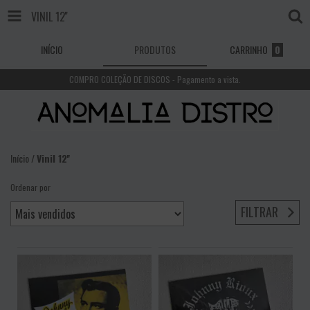
VINIL 12''
INÍCIO
PRODUTOS
CARRINHO
0
COMPRO COLEÇÃO DE DISCOS - Pagamento a vista.
Início
/
Vinil 12''
Ordenar por
FILTRAR