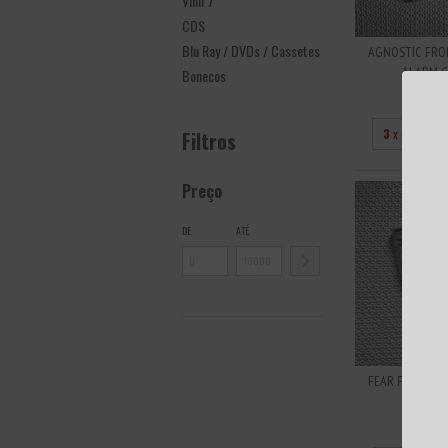
Vinil 7''
CDS
Blu Ray / DVDs / Cassetes
AGNOSTIC FRON
ALARM CD
Bonecos
R$7
3
x de
R$25
Filtros
Preço
DE
ATÉ
FEAR FACTORY 
ACRI
R$5