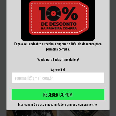
Faça o seu cadastro e receba o cupom de 10% de desconto para
primeira compra.
NURSERY CRIMES - FUN HURTS!
PANTERA - REINVENTING THE
VINIL NACION...
STEEL VINIL 20...
Válido para todos itens da loja!
R$75,00
R$270,00
Aproveite!
3
x de
R$25,00
sem juros
3
x de
R$90,00
sem juros
RECEBER CUPOM
Esse cupom é de uso único, limitado a primeira compra no site.