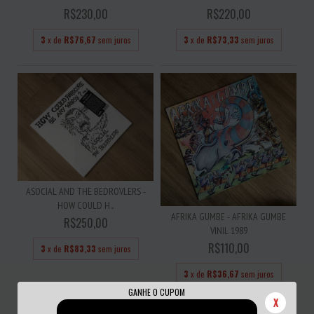
R$230,00
R$220,00
3
x de
R$76,67
sem juros
3
x de
R$73,33
sem juros
ASOCIAL AND THE BEDROVLERS -
HOW COULD H...
AFRIKA GUMBE - AFRIKA GUMBE
R$250,00
VINIL 1989
R$110,00
3
x de
R$83,33
sem juros
3
x de
R$36,67
sem juros
GANHE O CUPOM
X