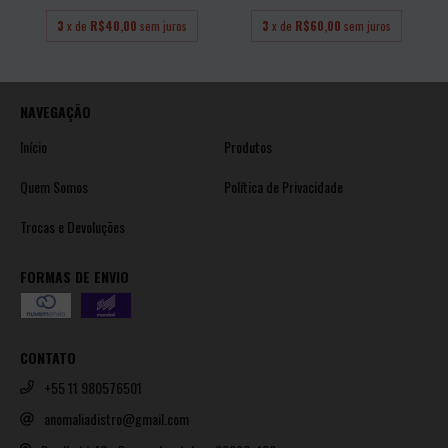
3
x de
R$40,00
sem juros
3
x de
R$60,00
sem juros
NAVEGAÇÃO
Início
Produtos
Quem Somos
Política de Privacidade
Trocas e Devoluções
FORMAS DE ENVIO
CONTATO
+55 11 980576501
anomaliadistro@gmail.com