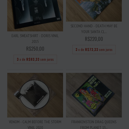
SECOND HAND - DEATH MAY BE
YOUR SANTA CL...
EARL SWEATSHIRT - DORIS VINIL
R$220,00
2015
R$250,00
3
x de
R$73,33
sem juros
3
x de
R$83,33
sem juros
VENOM - CALM BEFORE THE STORM
FRANKENSTEIN DRAG QUEENS
VINIL 2020
FROM PLANET 13...